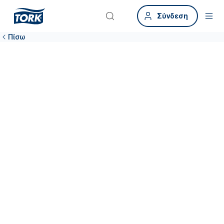
Σύνδεση
Πίσω
Δημιουργήστε
μια σπουδαία
εμπειρία στην
τουαλέτα στον
χώρο γραφείου
Για λιγότερα παράπονα, ξεκινήστε από εκεί όπου ο αντίκτυπος
είναι μεγαλύτερος: οι τουαλέτες στον χώρο γραφείου αντιστοιχούν
σε πάνω από το 45% των παραπόνων στον χώρο του γραφείου*. Η
Tork προσφέρει βιώσιμες λύσεις υγιεινής, βοηθώντας στη σωστή και