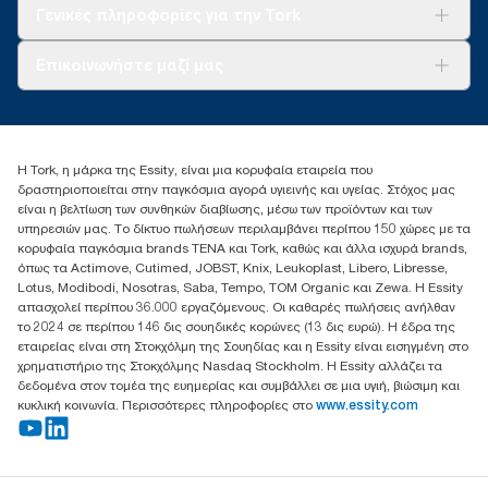
Tork Clean Care
AD-a-Glance
Γενικές πληροφορίες για την Tork
Σχετικά με εμάς
Επικοινωνήστε μαζί μας
Ιστορίες επιτυχίας
torkcontact@essity.com
+302102705722
Essity Hellas A.E
Η Tork, η μάρκα της Essity, είναι μια κορυφαία εταιρεία που
17th klm.National Road Athens-Lamia &2 Kalamatas
δραστηριοποιείται στην παγκόσμια αγορά υγιεινής και υγείας. Στόχος μας
14564 N.Kifissia, Athens-Greece
είναι η βελτίωση των συνθηκών διαβίωσης, μέσω των προϊόντων και των
Mob: +306932474930 (για Ελλάδα & Κύπρο)
υπηρεσιών μας. Το δίκτυο πωλήσεων περιλαμβάνει περίπου 150 χώρες με τα
κορυφαία παγκόσμια brands TENA και Tork, καθώς και άλλα ισχυρά brands,
όπως τα Actimove, Cutimed, JOBST, Knix, Leukoplast, Libero, Libresse,
Lotus, Modibodi, Nosotras, Saba, Tempo, TOM Organic και Zewa. Η Essity
απασχολεί περίπου 36.000 εργαζόμενους. Οι καθαρές πωλήσεις ανήλθαν
το 2024 σε περίπου 146 δις σουηδικές κορώνες (13 δις ευρώ). Η έδρα της
εταιρείας είναι στη Στοκχόλμη της Σουηδίας και η Essity είναι εισηγμένη στο
χρηματιστήριο της Στοκχόλμης Nasdaq Stockholm. Η Essity αλλάζει τα
δεδομένα στον τομέα της ευημερίας και συμβάλλει σε μια υγιή, βιώσιμη και
κυκλική κοινωνία. Περισσότερες πληροφορίες στο
www.essity.com