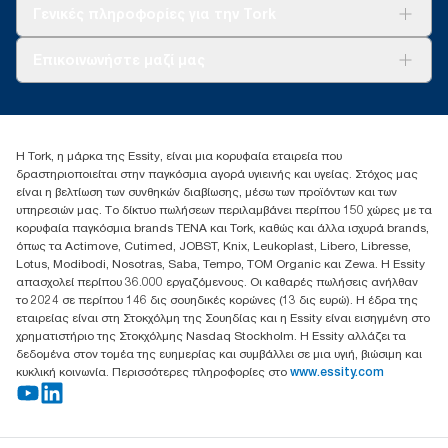
Tork Clean Care
AD-a-Glance
Γενικές πληροφορίες για την Tork
Σχετικά με εμάς
Επικοινωνήστε μαζί μας
Ιστορίες επιτυχίας
torkcontact@essity.com
+302102705722
Essity Hellas A.E
Η Tork, η μάρκα της Essity, είναι μια κορυφαία εταιρεία που
17th klm.National Road Athens-Lamia &2 Kalamatas
δραστηριοποιείται στην παγκόσμια αγορά υγιεινής και υγείας. Στόχος μας
14564 N.Kifissia, Athens-Greece
είναι η βελτίωση των συνθηκών διαβίωσης, μέσω των προϊόντων και των
Mob: +306932474930 (για Ελλάδα & Κύπρο)
υπηρεσιών μας. Το δίκτυο πωλήσεων περιλαμβάνει περίπου 150 χώρες με τα
κορυφαία παγκόσμια brands TENA και Tork, καθώς και άλλα ισχυρά brands,
όπως τα Actimove, Cutimed, JOBST, Knix, Leukoplast, Libero, Libresse,
Lotus, Modibodi, Nosotras, Saba, Tempo, TOM Organic και Zewa. Η Essity
απασχολεί περίπου 36.000 εργαζόμενους. Οι καθαρές πωλήσεις ανήλθαν
το 2024 σε περίπου 146 δις σουηδικές κορώνες (13 δις ευρώ). Η έδρα της
εταιρείας είναι στη Στοκχόλμη της Σουηδίας και η Essity είναι εισηγμένη στο
χρηματιστήριο της Στοκχόλμης Nasdaq Stockholm. Η Essity αλλάζει τα
δεδομένα στον τομέα της ευημερίας και συμβάλλει σε μια υγιή, βιώσιμη και
κυκλική κοινωνία. Περισσότερες πληροφορίες στο
www.essity.com