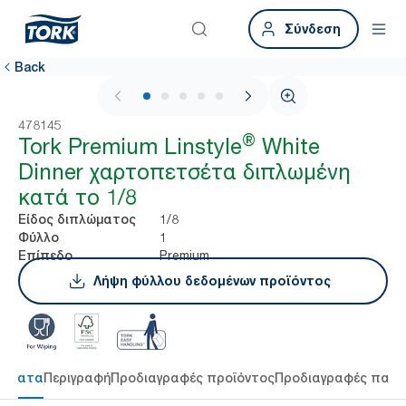
Σύνδεση
Back
1 / 5
478145
®
Tork Premium Linstyle
White
Dinner χαρτοπετσέτα διπλωμένη
κατά το 1/8
1/8
Είδος διπλώματος
1
Φύλλο
Premium
Επίπεδο
Λήψη φύλλου δεδομένων προϊόντος
τήματα
Περιγραφή
Προδιαγραφές προϊόντος
Προδιαγραφές παρ