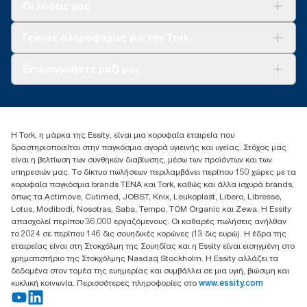
Λύσεις
Οι λύσεις μας
Βιωσιμότητα
Tork Clean Care
AD-a-Glance
Γενικές πληροφορίες για την Tork
Σχετικά με εμάς
Επικοινωνήστε μαζί μας
Ιστορίες επιτυχίας
torkcontact@essity.com
+302102705722
Essity Hellas A.E
Η Tork, η μάρκα της Essity, είναι μια κορυφαία εταιρεία που
17th klm.National Road Athens-Lamia &2 Kalamatas
δραστηριοποιείται στην παγκόσμια αγορά υγιεινής και υγείας. Στόχος μας
14564 N.Kifissia, Athens-Greece
είναι η βελτίωση των συνθηκών διαβίωσης, μέσω των προϊόντων και των
Mob: +306932474930 (για Ελλάδα & Κύπρο)
υπηρεσιών μας. Το δίκτυο πωλήσεων περιλαμβάνει περίπου 150 χώρες με τα
κορυφαία παγκόσμια brands TENA και Tork, καθώς και άλλα ισχυρά brands,
όπως τα Actimove, Cutimed, JOBST, Knix, Leukoplast, Libero, Libresse,
Lotus, Modibodi, Nosotras, Saba, Tempo, TOM Organic και Zewa. Η Essity
απασχολεί περίπου 36.000 εργαζόμενους. Οι καθαρές πωλήσεις ανήλθαν
το 2024 σε περίπου 146 δις σουηδικές κορώνες (13 δις ευρώ). Η έδρα της
εταιρείας είναι στη Στοκχόλμη της Σουηδίας και η Essity είναι εισηγμένη στο
χρηματιστήριο της Στοκχόλμης Nasdaq Stockholm. Η Essity αλλάζει τα
δεδομένα στον τομέα της ευημερίας και συμβάλλει σε μια υγιή, βιώσιμη και
κυκλική κοινωνία. Περισσότερες πληροφορίες στο
www.essity.com