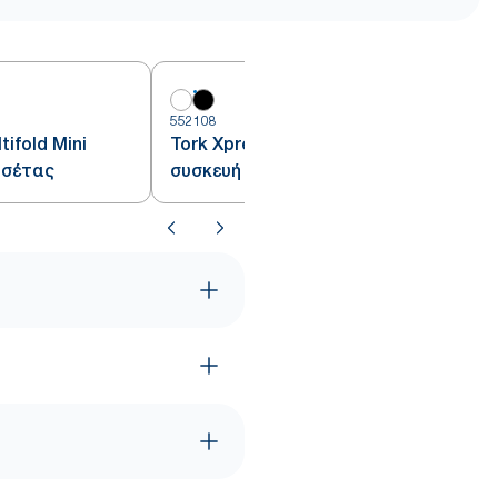
552108
ifold Mini
Tork Xpress® Multifold Mini
τσέτας
συσκευή χειροπετσέτας