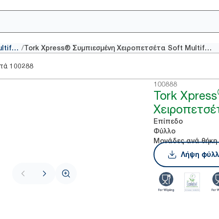
/
Χειροπετσέτες Multifold
Tork Xpress® Συμπιεσμένη Χειροπετσέτα Soft Multifold
στά
100288
100888
Tork Xpress
Χειροπετσέτ
Επίπεδο
Φύλλο
Μονάδες ανά θήκη
Λήψη φύλλ