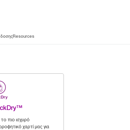
άδοσης
Resources
ickDry™
ι το πιο ισχυρό
ροφητικό χαρτί μας για