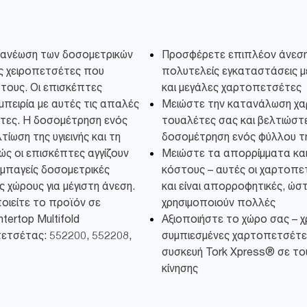
νανέωση των δοσομετρικών
Προσφέρετε επιπλέον άνεση
ς χειροπετσέτες που
πολυτελείς εγκαταστάσεις μ
τους. Οι επισκέπτες
και μεγάλες χαρτοπετσέτες
μπειρία με αυτές τις απαλές
Μειώστε την κατανάλωση χα
τες. Η δοσομέτρηση ενός
τουαλέτες σας και βελτιώστε 
ίωση της υγιεινής και τη
δοσομέτρηση ενός φύλλου τ
ς οι επισκέπτες αγγίζουν
Μειώστε τα απορρίμματα και
υμπαγείς δοσομετρικές
κόστους – αυτές οι χαρτοπε
 χώρους για μέγιστη άνεση.
και είναι απορροφητικές, ώστ
ποιείτε το προϊόν σε
χρησιμοποιούν πολλές
tertop Multifold
Αξιοποιήστε το χώρο σας – χ
ετσέτας: 552200, 552208,
συμπιεσμένες χαρτοπετσέτες
συσκευή Tork Xpress® σε το
κίνησης