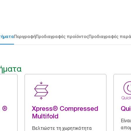
τήματα
Περιγραφή
Προδιαγραφές προϊόντος
Προδιαγραφές παρ
ήματα
g ®
Xpress® Compressed
Qu
Multifold
Είνα
απορ
Βελτιώστε τη χωρητικότητα