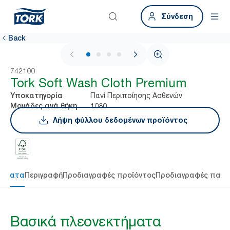
Σύνδεση
Back
1 / 4
742100
Tork Soft Wash Cloth Premium
Πανί Περιποίησης Ασθενών
Υποκατηγορία
1080
Μονάδες ανά θήκη
Λήψη φύλλου δεδομένων προϊόντος
τήματα
Περιγραφή
Προδιαγραφές προϊόντος
Προδιαγραφές παρ
Βασικά πλεονεκτήματα