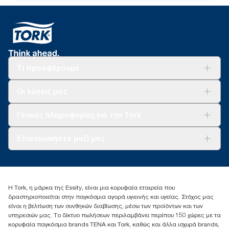
Τι προσφέρουμε
Λύσεις
Οι λύσεις μας
Βιωσιμότητα
Tork Clean Care
AD-a-Glance
Γενικές πληροφορίες για την Tork
Σχετικά με εμάς
Επικοινωνήστε μαζί μας
Ιστορίες επιτυχίας
torkcontact@essity.com
+302102705722
Essity Hellas A.E
Η Tork, η μάρκα της Essity, είναι μια κορυφαία εταιρεία που
17th klm.National Road Athens-Lamia &2 Kalamatas
δραστηριοποιείται στην παγκόσμια αγορά υγιεινής και υγείας. Στόχος μας
14564 N.Kifissia, Athens-Greece
είναι η βελτίωση των συνθηκών διαβίωσης, μέσω των προϊόντων και των
Mob: +306932474930 (για Ελλάδα & Κύπρο)
υπηρεσιών μας. Το δίκτυο πωλήσεων περιλαμβάνει περίπου 150 χώρες με τα
κορυφαία παγκόσμια brands TENA και Tork, καθώς και άλλα ισχυρά brands,