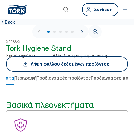
Σύνδεση
Back
1 / 5
511055
Tork Hygiene Stand
Άλλη δοσομετρική συσκευή
Σειρά σχεδίου
Λήψη φύλλου δεδομένων προϊόντος
τήματα
Περιγραφή
Προδιαγραφές προϊόντος
Προδιαγραφές παρ
Βασικά πλεονεκτήματα