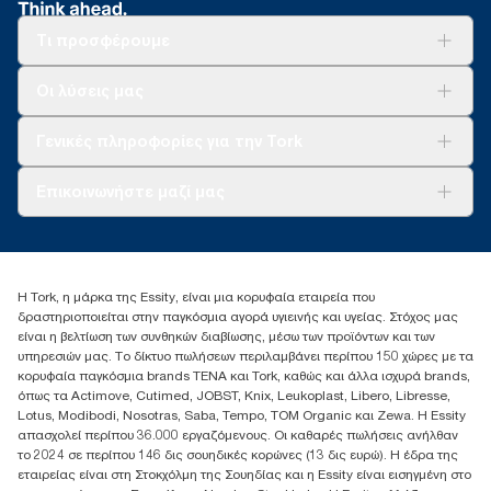
Τι προσφέρουμε
Λύσεις
Οι λύσεις μας
Βιωσιμότητα
Tork Clean Care
AD-a-Glance
Γενικές πληροφορίες για την Tork
Σχετικά με εμάς
Επικοινωνήστε μαζί μας
Ιστορίες επιτυχίας
torkcontact@essity.com
+302102705722
Essity Hellas A.E
Η Tork, η μάρκα της Essity, είναι μια κορυφαία εταιρεία που
17th klm.National Road Athens-Lamia &2 Kalamatas
δραστηριοποιείται στην παγκόσμια αγορά υγιεινής και υγείας. Στόχος μας
14564 N.Kifissia, Athens-Greece
είναι η βελτίωση των συνθηκών διαβίωσης, μέσω των προϊόντων και των
Mob: +306932474930 (για Ελλάδα & Κύπρο)
υπηρεσιών μας. Το δίκτυο πωλήσεων περιλαμβάνει περίπου 150 χώρες με τα
κορυφαία παγκόσμια brands TENA και Tork, καθώς και άλλα ισχυρά brands,
όπως τα Actimove, Cutimed, JOBST, Knix, Leukoplast, Libero, Libresse,
Lotus, Modibodi, Nosotras, Saba, Tempo, TOM Organic και Zewa. Η Essity
απασχολεί περίπου 36.000 εργαζόμενους. Οι καθαρές πωλήσεις ανήλθαν
το 2024 σε περίπου 146 δις σουηδικές κορώνες (13 δις ευρώ). Η έδρα της
εταιρείας είναι στη Στοκχόλμη της Σουηδίας και η Essity είναι εισηγμένη στο