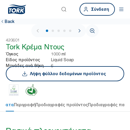
Σύνδεση
Back
1 / 5
420601
Tork Κρέμα Ντους
1000 ml
Όγκος
Liquid Soap
Είδος προϊόντος
6
Μονάδες ανά θήκη
Λήψη φύλλου δεδομένων προϊόντος
τήματα
Περιγραφή
Προδιαγραφές προϊόντος
Προδιαγραφές παρ