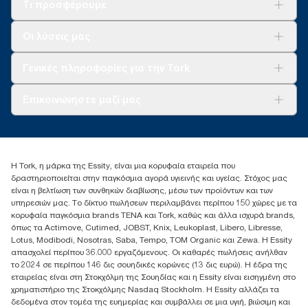
Τι προσφέρουμε
Λύσεις
Οι λύσεις μας
Βιωσιμότητα
Tork Clean Care
AD-a-Glance
Γενικές πληροφορίες για την Tork
Σχετικά με εμάς
Επικοινωνήστε μαζί μας
Ιστορίες επιτυχίας
torkcontact@essity.com
+302102705722
Essity Hellas A.E
Η Tork, η μάρκα της Essity, είναι μια κορυφαία εταιρεία που
17th klm.National Road Athens-Lamia &2 Kalamatas
δραστηριοποιείται στην παγκόσμια αγορά υγιεινής και υγείας. Στόχος μας
14564 N.Kifissia, Athens-Greece
είναι η βελτίωση των συνθηκών διαβίωσης, μέσω των προϊόντων και των
Mob: +306932474930 (για Ελλάδα & Κύπρο)
υπηρεσιών μας. Το δίκτυο πωλήσεων περιλαμβάνει περίπου 150 χώρες με τα
κορυφαία παγκόσμια brands TENA και Tork, καθώς και άλλα ισχυρά brands,
όπως τα Actimove, Cutimed, JOBST, Knix, Leukoplast, Libero, Libresse,
Lotus, Modibodi, Nosotras, Saba, Tempo, TOM Organic και Zewa. Η Essity
απασχολεί περίπου 36.000 εργαζόμενους. Οι καθαρές πωλήσεις ανήλθαν
το 2024 σε περίπου 146 δις σουηδικές κορώνες (13 δις ευρώ). Η έδρα της
εταιρείας είναι στη Στοκχόλμη της Σουηδίας και η Essity είναι εισηγμένη στο
χρηματιστήριο της Στοκχόλμης Nasdaq Stockholm. Η Essity αλλάζει τα
δεδομένα στον τομέα της ευημερίας και συμβάλλει σε μια υγιή, βιώσιμη και