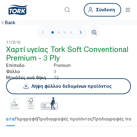
Σύνδεση
Back
1 / 4
110316
Χαρτί υγείας Tork Soft Conventional
Premium - 3 Ply
Premium
Επίπεδο
3
Φύλλο
72
Μονάδες ανά θήκη
Λήψη φύλλου δεδομένων προϊόντος
τήματα
Περιγραφή
Προδιαγραφές προϊόντος
Προδιαγραφές παρ