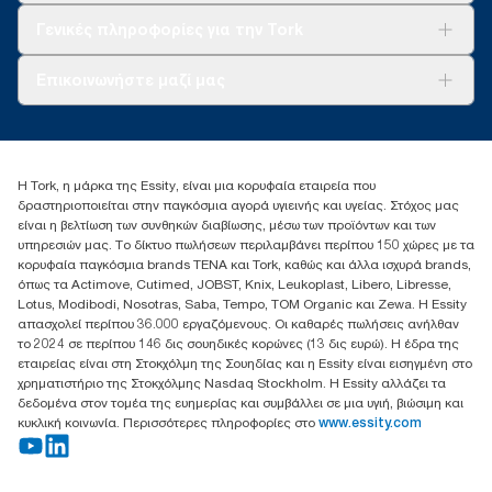
Tork Clean Care
AD-a-Glance
Γενικές πληροφορίες για την Tork
Σχετικά με εμάς
Επικοινωνήστε μαζί μας
Ιστορίες επιτυχίας
torkcontact@essity.com
+302102705722
Essity Hellas A.E
Η Tork, η μάρκα της Essity, είναι μια κορυφαία εταιρεία που
17th klm.National Road Athens-Lamia &2 Kalamatas
δραστηριοποιείται στην παγκόσμια αγορά υγιεινής και υγείας. Στόχος μας
14564 N.Kifissia, Athens-Greece
είναι η βελτίωση των συνθηκών διαβίωσης, μέσω των προϊόντων και των
Mob: +306932474930 (για Ελλάδα & Κύπρο)
υπηρεσιών μας. Το δίκτυο πωλήσεων περιλαμβάνει περίπου 150 χώρες με τα
κορυφαία παγκόσμια brands TENA και Tork, καθώς και άλλα ισχυρά brands,
όπως τα Actimove, Cutimed, JOBST, Knix, Leukoplast, Libero, Libresse,
Lotus, Modibodi, Nosotras, Saba, Tempo, TOM Organic και Zewa. Η Essity
απασχολεί περίπου 36.000 εργαζόμενους. Οι καθαρές πωλήσεις ανήλθαν
το 2024 σε περίπου 146 δις σουηδικές κορώνες (13 δις ευρώ). Η έδρα της
εταιρείας είναι στη Στοκχόλμη της Σουηδίας και η Essity είναι εισηγμένη στο
χρηματιστήριο της Στοκχόλμης Nasdaq Stockholm. Η Essity αλλάζει τα
δεδομένα στον τομέα της ευημερίας και συμβάλλει σε μια υγιή, βιώσιμη και
κυκλική κοινωνία. Περισσότερες πληροφορίες στο
www.essity.com