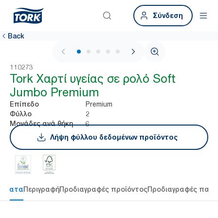
Σύνδεση
Back
1 / 5
110273
Tork Χαρτί υγείας σε ρολό Soft
Jumbo Premium
Premium
Επίπεδο
2
Φύλλο
6
Μονάδες ανά θήκη
Λήψη φύλλου δεδομένων προϊόντος
τήματα
Περιγραφή
Προδιαγραφές προϊόντος
Προδιαγραφές παρ