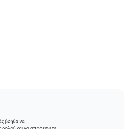
άς βοηθά να
ς ρολού και να αποφεύγετε