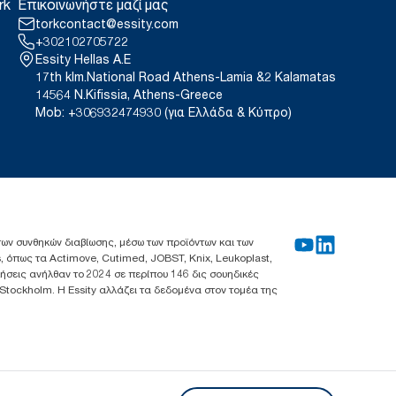
rk
Επικοινωνήστε μαζί μας
torkcontact@essity.com
+302102705722
Essity Hellas A.E
17th klm.National Road Athens-Lamia &2 Kalamatas
14564 N.Kifissia, Athens-Greece
Mob: +306932474930 (για Ελλάδα & Κύπρο)
 των συνθηκών διαβίωσης, μέσω των προϊόντων και των
, όπως τα Actimove, Cutimed, JOBST, Knix, Leukoplast,
λήσεις ανήλθαν το 2024 σε περίπου 146 δις σουηδικές
 Stockholm. Η Essity αλλάζει τα δεδομένα στον τομέα της