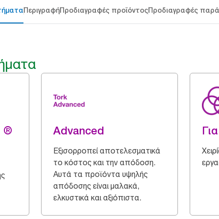
τήματα
Περιγραφή
Προδιαγραφές προϊόντος
Προδιαγραφές παρ
ήματα
g ®
Advanced
Για
Εξισορροπεί αποτελεσματικά
Χειρ
το κόστος και την απόδοση.
εργα
Αυτά τα προϊόντα υψηλής
ης
απόδοσης είναι μαλακά,
ελκυστικά και αξιόπιστα.