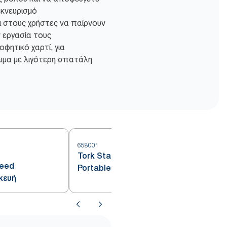
εκνευρισμό
ι στους χρήστες να παίρνουν
ν εργασία τους
φητικό χαρτί, για
μα με λιγότερη σπατάλη
658001
6
Tork Start Pack για συσκευή
feed
Portable Mini Centerfeed
κευή