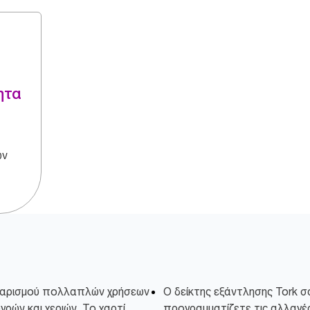
ητα
ων
αθαρισμού πολλαπλών χρήσεων
Ο δείκτης εξάντλησης Tork σ
υγρών και χεριών. Το χαρτί
προγραμματίζετε τις αλλαγέ