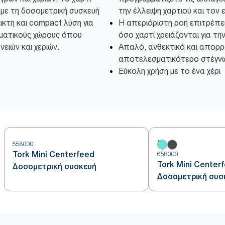
 με τη δοσομετρική συσκευή
την έλλειψη χαρτιού και τον 
λικτη και compact λύση για
Η απεριόριστη ροή επιτρέπε
ματικούς χώρους όπου
όσο χαρτί χρειάζονται για τη
ειών και χεριών.
Απαλό, ανθεκτικό και απορρο
αποτελεσματικότερο στέγνω
Εύκολη χρήση με το ένα χέρι
558000
Tork Mini Centerfeed
658000
Tork Mini Center
Δοσομετρική συσκευή
Δοσομετρική συσ