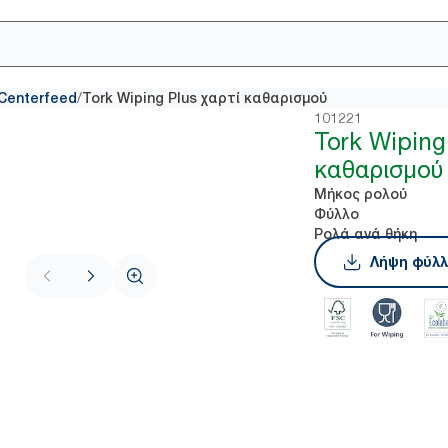
/
Centerfeed
Tork Wiping Plus χαρτί καθαρισμού
101221
Tork Wiping
καθαρισμού
Μήκος ρολού
Φύλλο
Ρολά ανά θήκη
Λήψη φύλλ