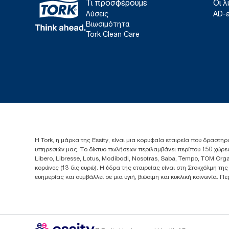
Τι προσφέρουμε
Οι λ
Λύσεις
AD-
Βιωσιμότητα
Tork Clean Care
Η Tork, η μάρκα της Essity, είναι μια κορυφαία εταιρεία που δραστηρ
υπηρεσιών μας. Το δίκτυο πωλήσεων περιλαμβάνει περίπου 150 χώρες
Libero, Libresse, Lotus, Modibodi, Nosotras, Saba, Tempo, TOM Org
κορώνες (13 δις ευρώ). Η έδρα της εταιρείας είναι στη Στοκχόλμη τη
ευημερίας και συμβάλλει σε μια υγιή, βιώσιμη και κυκλική κοινωνία. 