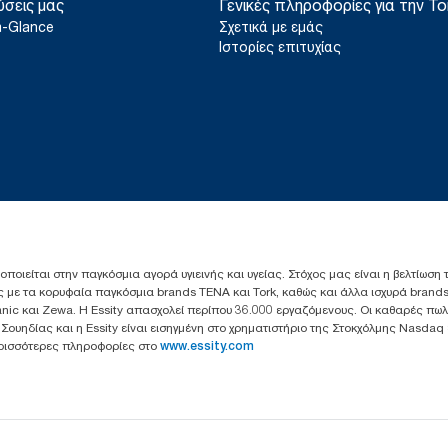
ύσεις μας
Γενικές πληροφορίες για την To
a-Glance
Σχετικά με εμάς
Ιστορίες επιτυχίας
ιοποιείται στην παγκόσμια αγορά υγιεινής και υγείας. Στόχος μας είναι η βελτίωση
 με τα κορυφαία παγκόσμια brands TENA και Tork, καθώς και άλλα ισχυρά brands
anic και Zewa. Η Essity απασχολεί περίπου 36.000 εργαζόμενους. Οι καθαρές πω
ς Σουηδίας και η Essity είναι εισηγμένη στο χρηματιστήριο της Στοκχόλμης Nasdaq
Περισσότερες πληροφορίες στο
www.essity.com