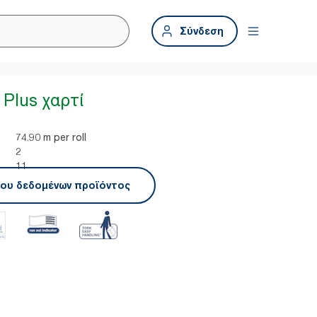
Σύνδεση
 Plus χαρτί
74.90 m per roll
2
11
ου δεδομένων προϊόντος