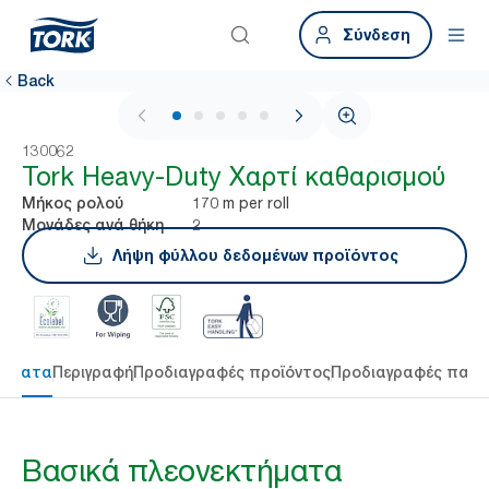
Σύνδεση
Back
1 / 5
130062
Tork Heavy-Duty Χαρτί καθαρισμού
170 m per roll
Μήκος ρολού
2
Μονάδες ανά θήκη
Λήψη φύλλου δεδομένων προϊόντος
τήματα
Περιγραφή
Προδιαγραφές προϊόντος
Προδιαγραφές παρ
Βασικά πλεονεκτήματα