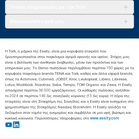
Tork Clean Care
AD-a-Glance
Γενικές πληροφορίες για την Tork
Σχετικά με εμάς
Επικοινωνήστε μαζί μας
Ιστορίες επιτυχίας
torkcontact@essity.com
+302102705722
Essity Hellas A.E
Η Tork, η μάρκα της Essity, είναι μια κορυφαία εταιρεία που
17th klm.National Road Athens-Lamia &2 Kalamatas
δραστηριοποιείται στην παγκόσμια αγορά υγιεινής και υγείας. Στόχος μας
14564 N.Kifissia, Athens-Greece
είναι η βελτίωση των συνθηκών διαβίωσης, μέσω των προϊόντων και των
Mob: +306932474930 (για Ελλάδα & Κύπρο)
υπηρεσιών μας. Το δίκτυο πωλήσεων περιλαμβάνει περίπου 150 χώρες με τα
κορυφαία παγκόσμια brands TENA και Tork, καθώς και άλλα ισχυρά brands,
όπως τα Actimove, Cutimed, JOBST, Knix, Leukoplast, Libero, Libresse,
Lotus, Modibodi, Nosotras, Saba, Tempo, TOM Organic και Zewa. Η Essity
απασχολεί περίπου 36.000 εργαζόμενους. Οι καθαρές πωλήσεις ανήλθαν
το 2024 σε περίπου 146 δις σουηδικές κορώνες (13 δις ευρώ). Η έδρα της
εταιρείας είναι στη Στοκχόλμη της Σουηδίας και η Essity είναι εισηγμένη στο
χρηματιστήριο της Στοκχόλμης Nasdaq Stockholm. Η Essity αλλάζει τα
δεδομένα στον τομέα της ευημερίας και συμβάλλει σε μια υγιή, βιώσιμη και
κυκλική κοινωνία. Περισσότερες πληροφορίες στο
www.essity.com