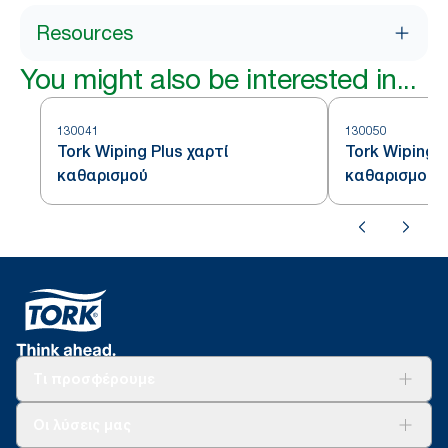
Resources
You might also be interested in...
130041
130050
Tork Wiping Plus χαρτί
Tork Wiping P
καθαρισμού
καθαρισμού
Τι προσφέρουμε
Λύσεις
Οι λύσεις μας
Βιωσιμότητα