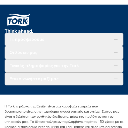
Τι προσφέρουμε
Λύσεις
Οι λύσεις μας
Βιωσιμότητα
Tork Clean Care
AD-a-Glance
Γενικές πληροφορίες για την Tork
Σχετικά με εμάς
Επικοινωνήστε μαζί μας
Ιστορίες επιτυχίας
torkcontact@essity.com
+302102705722
Essity Hellas A.E
Η Tork, η μάρκα της Essity, είναι μια κορυφαία εταιρεία που
17th klm.National Road Athens-Lamia &2 Kalamatas
δραστηριοποιείται στην παγκόσμια αγορά υγιεινής και υγείας. Στόχος μας
14564 N.Kifissia, Athens-Greece
είναι η βελτίωση των συνθηκών διαβίωσης, μέσω των προϊόντων και των
Mob: +306932474930 (για Ελλάδα & Κύπρο)
υπηρεσιών μας. Το δίκτυο πωλήσεων περιλαμβάνει περίπου 150 χώρες με τα
κορυφαία παγκόσμια brands TENA και Tork, καθώς και άλλα ισχυρά brands,