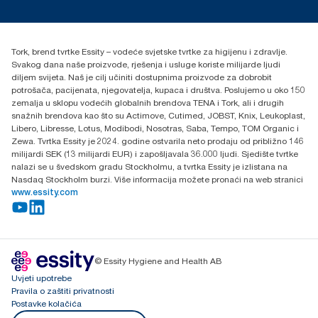
torkcontact@essity.com
+385 913 900 004
Essity Hungary Kft. Professional Hygiene
Tork, brend tvrtke Essity – vodeće svjetske tvrtke za higijenu i zdravlje.
H-1021 Budapest
Svakog dana naše proizvode, rješenja i usluge koriste milijarde ljudi
Budakeszi út 51.
diljem svijeta. Naš je cilj učiniti dostupnima proizvode za dobrobit
potrošača, pacijenata, njegovatelja, kupaca i društva. Poslujemo u oko 150
zemalja u sklopu vodećih globalnih brendova TENA i Tork, ali i drugih
snažnih brendova kao što su Actimove, Cutimed, JOBST, Knix, Leukoplast,
Libero, Libresse, Lotus, Modibodi, Nosotras, Saba, Tempo, TOM Organic i
Zewa. Tvrtka Essity je 2024. godine ostvarila neto prodaju od približno 146
milijardi SEK (13 milijardi EUR) i zapošljavala 36.000 ljudi. Sjedište tvrtke
nalazi se u švedskom gradu Stockholmu, a tvrtka Essity je izlistana na
Nasdaq Stockholm burzi. Više informacija možete pronaći na web stranici
www.essity.com
© Essity Hygiene and Health AB
Uvjeti upotrebe
Pravila o zaštiti privatnosti
Postavke kolačića