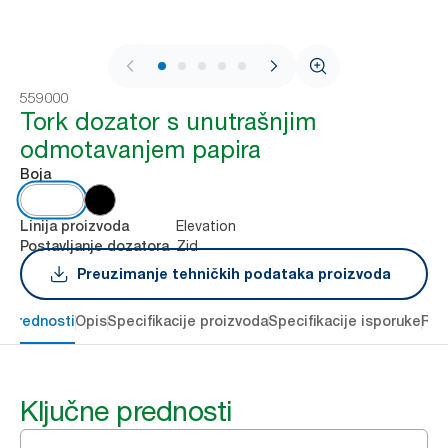
1 / 7
559000
Tork dozator s unutrašnjim
odmotavanjem papira
Boja
Elevation
Linija proizvoda
Zid
Postavljanje dozatora
Preuzimanje tehničkih podataka proizvoda
e prednosti
Opis
Specifikacije proizvoda
Specifikacije isporuke
Res
Ključne prednosti