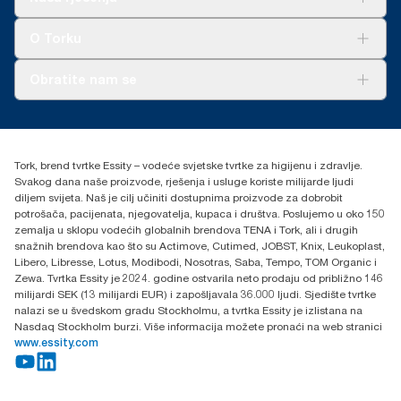
Održivost
Tork Clean Care
AD-a-Glance
O Torku
O nama
Obratite nam se
Priče o uspjehu
torkcontact@essity.com
+385 913 900 004
Essity Hungary Kft. Professional Hygiene
Tork, brend tvrtke Essity – vodeće svjetske tvrtke za higijenu i zdravlje.
H-1021 Budapest
Svakog dana naše proizvode, rješenja i usluge koriste milijarde ljudi
Budakeszi út 51.
diljem svijeta. Naš je cilj učiniti dostupnima proizvode za dobrobit
potrošača, pacijenata, njegovatelja, kupaca i društva. Poslujemo u oko 150
zemalja u sklopu vodećih globalnih brendova TENA i Tork, ali i drugih
snažnih brendova kao što su Actimove, Cutimed, JOBST, Knix, Leukoplast,
Libero, Libresse, Lotus, Modibodi, Nosotras, Saba, Tempo, TOM Organic i
Zewa. Tvrtka Essity je 2024. godine ostvarila neto prodaju od približno 146
milijardi SEK (13 milijardi EUR) i zapošljavala 36.000 ljudi. Sjedište tvrtke
nalazi se u švedskom gradu Stockholmu, a tvrtka Essity je izlistana na
Nasdaq Stockholm burzi. Više informacija možete pronaći na web stranici
www.essity.com