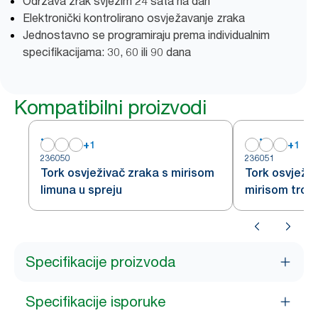
Održava zrak svježim 24 sata na dan
Elektronički kontrolirano osvježavanje zraka
Jednostavno se programiraju prema individualnim
specifikacijama: 30, 60 ili 90 dana
Kompatibilni proizvodi
+
1
+
1
236050
236051
Tork osvježivač zraka s mirisom
Tork osvježiv
limuna u spreju
mirisom trop
Specifikacije proizvoda
Specifikacije isporuke