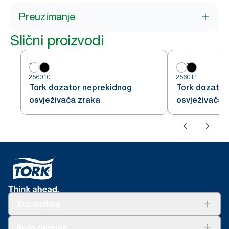
Preuzimanje
Slični proizvodi
256010
256011
Tork dozator neprekidnog
Tork dozator
osvježivača zraka
osvježivača 
Što nudimo
Rješenja
Naša rješenja