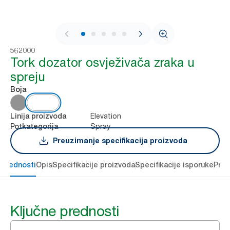
1 / 6
562000
Tork dozator osvježivača zraka u
spreju
Boja
Elevation
Linija proizvoda
Spray
Potkategorija
Preuzimanje specifikacija proizvoda
 prednosti
Opis
Specifikacije proizvoda
Specifikacije isporuke
Preu
Ključne prednosti