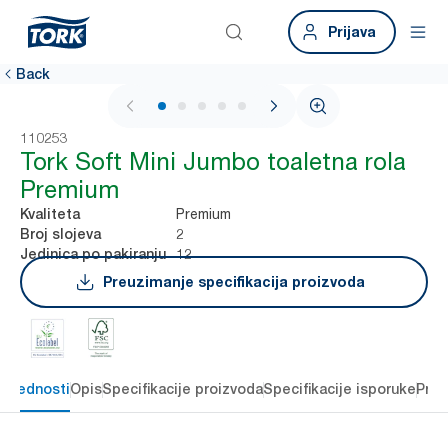
Prijava
Back
1 / 5
110253
Tork Soft Mini Jumbo toaletna rola
Premium
Premium
Kvaliteta
2
Broj slojeva
12
Jedinica po pakiranju
Preuzimanje specifikacija proizvoda
 prednosti
Opis
Specifikacije proizvoda
Specifikacije isporuke
Preu