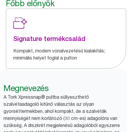
Főbb előnyök
Signature termékcsalád
Kompakt, modern vonalvezetésű kialakítás;
minimális helyet foglal a pulton
Megnevezés
A Tork Xpressnap® pultba süllyeszthető
szalvétaadagoló kitűnő választás az olyan
gyorséttermekben, ahol kompakt, de a szalvéták
mennyiségét nem korlátozó (30 cm-es) adagolóra van
szükség. A diszkrét megjelenésű adagolóból egyszerre