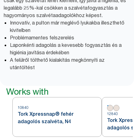
csak egy szalvétát lehet kiemelni, így javul a higiénia, és
legalább 25%-kal csökken a szalvétafogyasztás a
hagyományos szalvétaadagolókhoz képest.
Innovatív, a pulton már meglévő lyukakba illeszthető
kivitelben
Problémamentes felszerelés
Laponkénti adagolás a kevesebb fogyasztás és a
higiénia javítása érdekében
A felülről tölthető kialakítás megkönnyíti az
utántöltést
Works with
10840
Tork Xpressnap® fehér
12840
Tork Xpressn
adagolós szalvéta, N4
adagolós sza