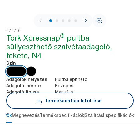
1 / 8
272701
®
Tork Xpressnap
pultba
süllyeszthető szalvétaadagoló,
fekete, N4
Szín
Pultba építhető
Adagolókihelyezés
Közepes
Adagoló mérete
Manuális
Adagoló típusa
Termékadatlap letöltése
őnyök
Megnevezés
Termékspecifikációk
Szállítási specifikációk
Re