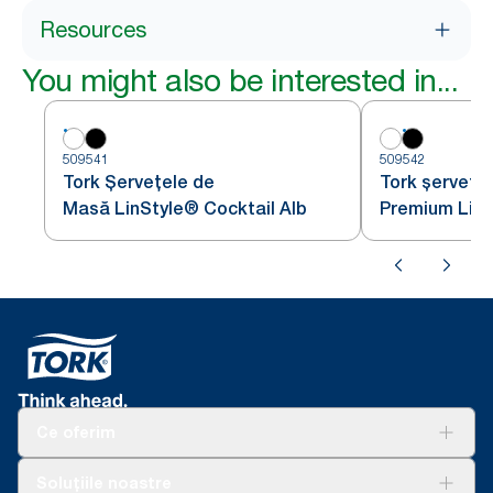
Resources
You might also be interested in...
509541
509542
Tork Șervețele de
Tork șervețe
Masă LinStyle® Cocktail Alb
Premium Lins
negre
Ce oferim
Soluții
Soluțiile noastre