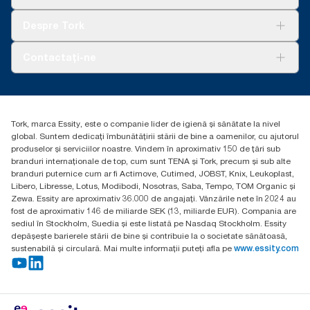
Sustenabilitate
Tork Clean Care
AD-a-Glance
Despre Tork
Curățarea Tork Vision
Despre noi
Contactați-ne
Povești de succes
torkcontact@essity.com
Essity Hungary Kft. Professional Hygiene
H-1021 Budapest
Tork, marca Essity, este o companie lider de igienă și sănătate la nivel
Budakeszi út 51.
global. Suntem dedicați îmbunătățirii stării de bine a oamenilor, cu ajutorul
produselor și serviciilor noastre. Vindem în aproximativ 150 de țări sub
branduri internaționale de top, cum sunt TENA și Tork, precum și sub alte
branduri puternice cum ar fi Actimove, Cutimed, JOBST, Knix, Leukoplast,
Libero, Libresse, Lotus, Modibodi, Nosotras, Saba, Tempo, TOM Organic și
Zewa. Essity are aproximativ 36.000 de angajați. Vânzările nete în 2024 au
fost de aproximativ 146 de miliarde SEK (13, miliarde EUR). Compania are
sediul în Stockholm, Suedia și este listată pe Nasdaq Stockholm. Essity
depășește barierele stării de bine și contribuie la o societate sănătoasă,
sustenabilă și circulară. Mai multe informații puteți afla pe
www.essity.com