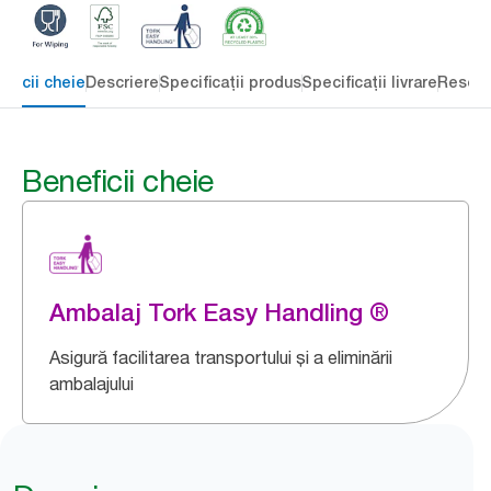
eficii cheie
Descriere
Specificații produs
Specificații livrare
Resour
Beneficii cheie
Ambalaj Tork Easy Handling ®
Asigură facilitarea transportului și a eliminării
ambalajului