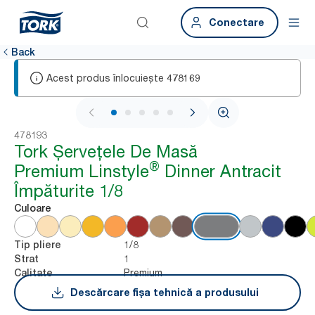
Conectare
Back
Acest produs înlocuiește
478169
1 / 5
478193
Tork Șervețele De Masă
®
Premium Linstyle
Dinner Antracit
Împăturite 1/8
Culoare
1/8
Tip pliere
1
Strat
Premium
Calitate
Descărcare fișa tehnică a produsului