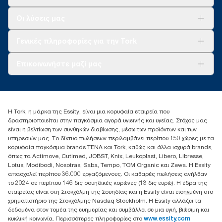
Λύσεις
Οι λύσεις μας
Βιωσιμότητα
Tork Clean Care
AD-a-Glance
Γενικές πληροφορίες για την Tork
Σχετικά με εμάς
Επικοινωνήστε μαζί μας
Ιστορίες επιτυχίας
torkcontact@essity.com
+302102705722
Essity Hellas A.E
Η Tork, η μάρκα της Essity, είναι μια κορυφαία εταιρεία που
17th klm.National Road Athens-Lamia &2 Kalamatas
δραστηριοποιείται στην παγκόσμια αγορά υγιεινής και υγείας. Στόχος μας
14564 N.Kifissia, Athens-Greece
είναι η βελτίωση των συνθηκών διαβίωσης, μέσω των προϊόντων και των
Mob: +306932474930 (για Ελλάδα & Κύπρο)
υπηρεσιών μας. Το δίκτυο πωλήσεων περιλαμβάνει περίπου 150 χώρες με τα
κορυφαία παγκόσμια brands TENA και Tork, καθώς και άλλα ισχυρά brands,
όπως τα Actimove, Cutimed, JOBST, Knix, Leukoplast, Libero, Libresse,
Lotus, Modibodi, Nosotras, Saba, Tempo, TOM Organic και Zewa. Η Essity
απασχολεί περίπου 36.000 εργαζόμενους. Οι καθαρές πωλήσεις ανήλθαν
το 2024 σε περίπου 146 δις σουηδικές κορώνες (13 δις ευρώ). Η έδρα της
εταιρείας είναι στη Στοκχόλμη της Σουηδίας και η Essity είναι εισηγμένη στο
χρηματιστήριο της Στοκχόλμης Nasdaq Stockholm. Η Essity αλλάζει τα
δεδομένα στον τομέα της ευημερίας και συμβάλλει σε μια υγιή, βιώσιμη και
κυκλική κοινωνία. Περισσότερες πληροφορίες στο
www.essity.com