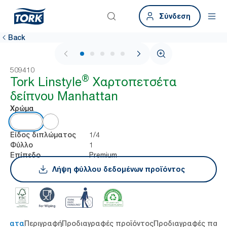
Σύνδεση
Back
1 / 5
509410
®
Tork Linstyle
Χαρτοπετσέτα
δείπνου Manhattan
Χρώμα
1/4
Είδος διπλώματος
1
Φύλλο
Premium
Επίπεδο
Λήψη φύλλου δεδομένων προϊόντος
τήματα
Περιγραφή
Προδιαγραφές προϊόντος
Προδιαγραφές παρ