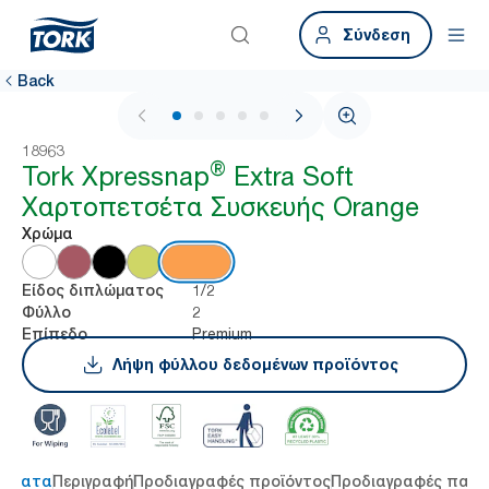
Σύνδεση
Back
1 / 7
18963
®
Tork Xpressnap
Extra Soft
Χαρτοπετσέτα Συσκευής Orange
Χρώμα
1/2
Είδος διπλώματος
2
Φύλλο
Premium
Επίπεδο
Λήψη φύλλου δεδομένων προϊόντος
τήματα
Περιγραφή
Προδιαγραφές προϊόντος
Προδιαγραφές παρ