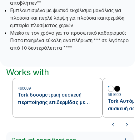
αποβλήτων**
Εμπλουτισμένο με φυσικό εκχύλισμα μανόλιας για
πλούσια και περλέ λάμψη για πλούσια και κρεμώδη
εμπειρία πλυσίματος χεριών
Μειώστε τον χρόνο για το προσωπικό καθαρισμού:
Πιστοποιημένα εύκολη αναπλήρωση *** σε λιγότερο
από 10 δευτερόλεπτα ****
Works with
460009
Tork δοσομετρική συσκευή
561600
Tork Αυτόμα
περιποίησης επιδερμίδας με
συσκευή σαπο
αισθητήρα Intuition™
αντισηπτικο