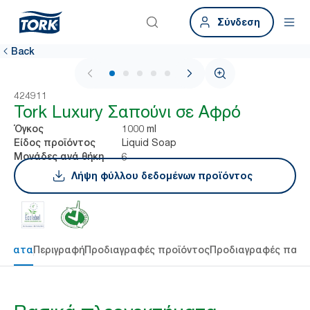
Σύνδεση
Back
1 / 5
424911
Tork Luxury Σαπούνι σε Αφρό
1000 ml
Όγκος
Liquid Soap
Είδος προϊόντος
6
Μονάδες ανά θήκη
Λήψη φύλλου δεδομένων προϊόντος
τήματα
Περιγραφή
Προδιαγραφές προϊόντος
Προδιαγραφές παρ