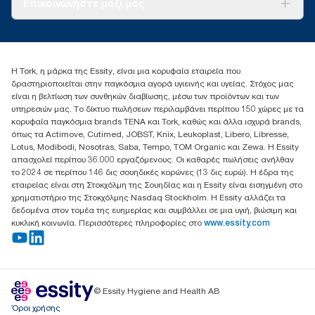
αναφορές άνθρακα για συγκεκριμένα είδη και κατανάλωση.
Επικοινωνήστε μαζί μας
Ιστορίες επιτυχίας
torkcontact@essity.com
+302102705722
Essity Hellas A.E
Η Tork, η μάρκα της Essity, είναι μια κορυφαία εταιρεία που
17th klm.National Road Athens-Lamia &2 Kalamatas
δραστηριοποιείται στην παγκόσμια αγορά υγιεινής και υγείας. Στόχος μας
14564 N.Kifissia, Athens-Greece
είναι η βελτίωση των συνθηκών διαβίωσης, μέσω των προϊόντων και των
Mob: +306932474930 (για Ελλάδα & Κύπρο)
υπηρεσιών μας. Το δίκτυο πωλήσεων περιλαμβάνει περίπου 150 χώρες με τα
κορυφαία παγκόσμια brands TENA και Tork, καθώς και άλλα ισχυρά brands,
όπως τα Actimove, Cutimed, JOBST, Knix, Leukoplast, Libero, Libresse,
Lotus, Modibodi, Nosotras, Saba, Tempo, TOM Organic και Zewa. Η Essity
απασχολεί περίπου 36.000 εργαζόμενους. Οι καθαρές πωλήσεις ανήλθαν
το 2024 σε περίπου 146 δις σουηδικές κορώνες (13 δις ευρώ). Η έδρα της
εταιρείας είναι στη Στοκχόλμη της Σουηδίας και η Essity είναι εισηγμένη στο
χρηματιστήριο της Στοκχόλμης Nasdaq Stockholm. Η Essity αλλάζει τα
δεδομένα στον τομέα της ευημερίας και συμβάλλει σε μια υγιή, βιώσιμη και
κυκλική κοινωνία. Περισσότερες πληροφορίες στο
www.essity.com
© Essity Hygiene and Health AB
Όροι χρήσης