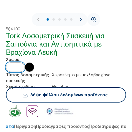
1 / 7
564100
Tork Δοσομετρική Συσκευή για
Σαπούνια και Αντισηπτικά με
Βραχίονα Λευκή
Χρώμα
Χειροκίνητο με μοχλοβραχίονα
Τύπος δοσομετρικής
συσκευής
Elevation
Σειρά σχεδίου
Λήψη φύλλου δεδομένων προϊόντος
τήματα
Περιγραφή
Προδιαγραφές προϊόντος
Προδιαγραφές παρ