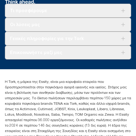
Τι προσφέρουμε
Λύσεις
Οι λύσεις μας
Βιωσιμότητα
Tork Clean Care
AD-a-Glance
Γενικές πληροφορίες για την Tork
Σχετικά με εμάς
Επικοινωνήστε μαζί μας
Ιστορίες επιτυχίας
torkcontact@essity.com
+302102705722
Essity Hellas A.E
Η Tork, η μάρκα της Essity, είναι μια κορυφαία εταιρεία που
17th klm.National Road Athens-Lamia &2 Kalamatas
δραστηριοποιείται στην παγκόσμια αγορά υγιεινής και υγείας. Στόχος μας
14564 N.Kifissia, Athens-Greece
είναι η βελτίωση των συνθηκών διαβίωσης, μέσω των προϊόντων και των
Mob: +306932474930 (για Ελλάδα & Κύπρο)
υπηρεσιών μας. Το δίκτυο πωλήσεων περιλαμβάνει περίπου 150 χώρες με τα
κορυφαία παγκόσμια brands TENA και Tork, καθώς και άλλα ισχυρά brands,
όπως τα Actimove, Cutimed, JOBST, Knix, Leukoplast, Libero, Libresse,
Lotus, Modibodi, Nosotras, Saba, Tempo, TOM Organic και Zewa. Η Essity
απασχολεί περίπου 36.000 εργαζόμενους. Οι καθαρές πωλήσεις ανήλθαν
το 2024 σε περίπου 146 δις σουηδικές κορώνες (13 δις ευρώ). Η έδρα της
εταιρείας είναι στη Στοκχόλμη της Σουηδίας και η Essity είναι εισηγμένη στο