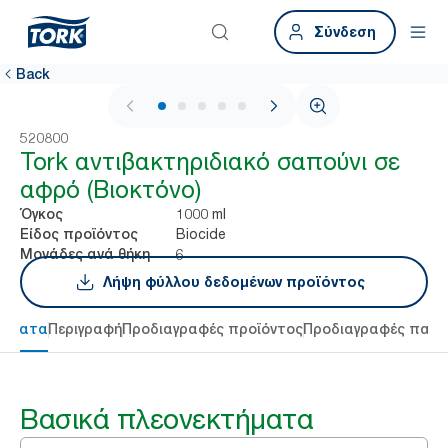
Σύνδεση
Back
1 / 5
520800
Tork αντιβακτηριδιακό σαπούνι σε
αφρό (Βιοκτόνο)
1000 ml
Όγκος
Biocide
Είδος προϊόντος
6
Μονάδες ανά θήκη
Λήψη φύλλου δεδομένων προϊόντος
τήματα
Περιγραφή
Προδιαγραφές προϊόντος
Προδιαγραφές παρ
Βασικά πλεονεκτήματα