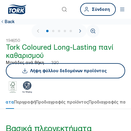
Σύνδεση
Back
1 / 5
194650
Tork Coloured Long-Lasting πανί
καθαρισμού
320
Μονάδες ανά θήκη
Λήψη φύλλου δεδομένων προϊόντος
τήματα
Περιγραφή
Προδιαγραφές προϊόντος
Προδιαγραφές παρ
Βασικά πλεονεκτήματα