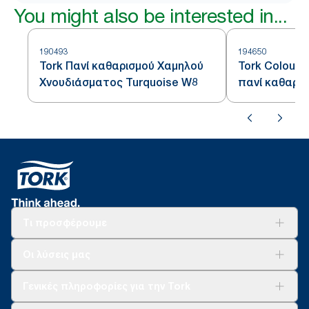
You might also be interested in...
190493
194650
Tork Πανί καθαρισμού Χαμηλού
Tork Coloure
Χνουδιάσματος Turquoise W8
πανί καθαρι
Τι προσφέρουμε
Λύσεις
Οι λύσεις μας
Βιωσιμότητα
Tork Clean Care
AD-a-Glance
Γενικές πληροφορίες για την Tork