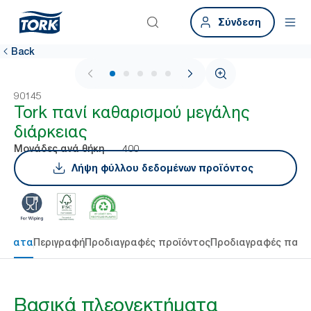
Σύνδεση
Back
1 / 6
90145
Tork πανί καθαρισμού μεγάλης
διάρκειας
400
Μονάδες ανά θήκη
Λήψη φύλλου δεδομένων προϊόντος
τήματα
Περιγραφή
Προδιαγραφές προϊόντος
Προδιαγραφές παρ
Βασικά πλεονεκτήματα