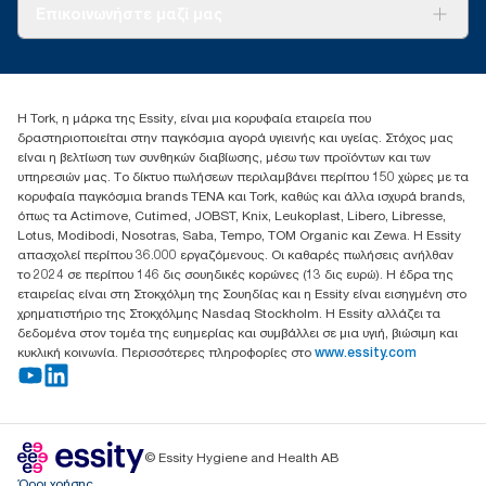
Σχετικά με εμάς
Επικοινωνήστε μαζί μας
Ιστορίες επιτυχίας
torkcontact@essity.com
+302102705722
Essity Hellas A.E
Η Tork, η μάρκα της Essity, είναι μια κορυφαία εταιρεία που
17th klm.National Road Athens-Lamia &2 Kalamatas
δραστηριοποιείται στην παγκόσμια αγορά υγιεινής και υγείας. Στόχος μας
14564 N.Kifissia, Athens-Greece
είναι η βελτίωση των συνθηκών διαβίωσης, μέσω των προϊόντων και των
Mob: +306932474930 (για Ελλάδα & Κύπρο)
υπηρεσιών μας. Το δίκτυο πωλήσεων περιλαμβάνει περίπου 150 χώρες με τα
κορυφαία παγκόσμια brands TENA και Tork, καθώς και άλλα ισχυρά brands,
όπως τα Actimove, Cutimed, JOBST, Knix, Leukoplast, Libero, Libresse,
Lotus, Modibodi, Nosotras, Saba, Tempo, TOM Organic και Zewa. Η Essity
απασχολεί περίπου 36.000 εργαζόμενους. Οι καθαρές πωλήσεις ανήλθαν
το 2024 σε περίπου 146 δις σουηδικές κορώνες (13 δις ευρώ). Η έδρα της
εταιρείας είναι στη Στοκχόλμη της Σουηδίας και η Essity είναι εισηγμένη στο
χρηματιστήριο της Στοκχόλμης Nasdaq Stockholm. Η Essity αλλάζει τα
δεδομένα στον τομέα της ευημερίας και συμβάλλει σε μια υγιή, βιώσιμη και
κυκλική κοινωνία. Περισσότερες πληροφορίες στο
www.essity.com
© Essity Hygiene and Health AB
Όροι χρήσης