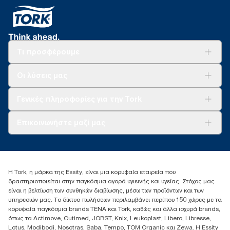
Τι προσφέρουμε
Λύσεις
Οι λύσεις μας
Βιωσιμότητα
Tork Clean Care
AD-a-Glance
Γενικές πληροφορίες για την Tork
Σχετικά με εμάς
Επικοινωνήστε μαζί μας
Ιστορίες επιτυχίας
torkcontact@essity.com
+302102705722
Essity Hellas A.E
Η Tork, η μάρκα της Essity, είναι μια κορυφαία εταιρεία που
17th klm.National Road Athens-Lamia &2 Kalamatas
δραστηριοποιείται στην παγκόσμια αγορά υγιεινής και υγείας. Στόχος μας
14564 N.Kifissia, Athens-Greece
είναι η βελτίωση των συνθηκών διαβίωσης, μέσω των προϊόντων και των
Mob: +306932474930 (για Ελλάδα & Κύπρο)
υπηρεσιών μας. Το δίκτυο πωλήσεων περιλαμβάνει περίπου 150 χώρες με τα
κορυφαία παγκόσμια brands TENA και Tork, καθώς και άλλα ισχυρά brands,
όπως τα Actimove, Cutimed, JOBST, Knix, Leukoplast, Libero, Libresse,
Lotus, Modibodi, Nosotras, Saba, Tempo, TOM Organic και Zewa. Η Essity