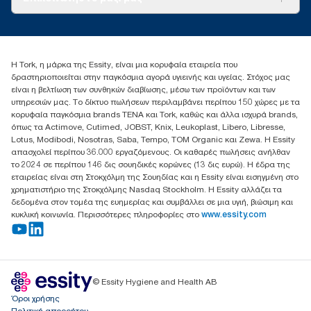
Ιστορίες επιτυχίας
torkcontact@essity.com
+302102705722
Essity Hellas A.E
Η Tork, η μάρκα της Essity, είναι μια κορυφαία εταιρεία που
17th klm.National Road Athens-Lamia &2 Kalamatas
δραστηριοποιείται στην παγκόσμια αγορά υγιεινής και υγείας. Στόχος μας
14564 N.Kifissia, Athens-Greece
είναι η βελτίωση των συνθηκών διαβίωσης, μέσω των προϊόντων και των
Mob: +306932474930 (για Ελλάδα & Κύπρο)
υπηρεσιών μας. Το δίκτυο πωλήσεων περιλαμβάνει περίπου 150 χώρες με τα
κορυφαία παγκόσμια brands TENA και Tork, καθώς και άλλα ισχυρά brands,
όπως τα Actimove, Cutimed, JOBST, Knix, Leukoplast, Libero, Libresse,
Lotus, Modibodi, Nosotras, Saba, Tempo, TOM Organic και Zewa. Η Essity
απασχολεί περίπου 36.000 εργαζόμενους. Οι καθαρές πωλήσεις ανήλθαν
το 2024 σε περίπου 146 δις σουηδικές κορώνες (13 δις ευρώ). Η έδρα της
εταιρείας είναι στη Στοκχόλμη της Σουηδίας και η Essity είναι εισηγμένη στο
χρηματιστήριο της Στοκχόλμης Nasdaq Stockholm. Η Essity αλλάζει τα
δεδομένα στον τομέα της ευημερίας και συμβάλλει σε μια υγιή, βιώσιμη και
κυκλική κοινωνία. Περισσότερες πληροφορίες στο
www.essity.com
© Essity Hygiene and Health AB
Όροι χρήσης
Πολιτική απορρήτου