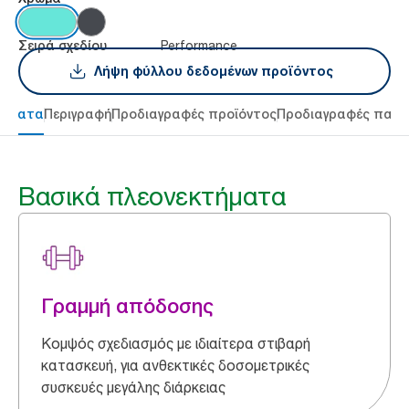
Performance
Σειρά σχεδίου
Λήψη φύλλου δεδομένων προϊόντος
τήματα
Περιγραφή
Προδιαγραφές προϊόντος
Προδιαγραφές παρ
Βασικά πλεονεκτήματα
Γραμμή απόδοσης
Κομψός σχεδιασμός με ιδιαίτερα στιβαρή
κατασκευή, για ανθεκτικές δοσομετρικές
συσκευές μεγάλης διάρκειας