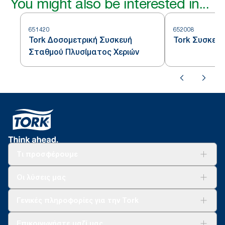
You might also be interested in...
651420
652008
Tork Δοσομετρική Συσκευή
Tork Συσκευ
Σταθμού Πλυσίματος Χεριών
Τι προσφέρουμε
Λύσεις
Οι λύσεις μας
Βιωσιμότητα
Tork Clean Care
AD-a-Glance
Γενικές πληροφορίες για την Tork
Σχετικά με εμάς
Επικοινωνήστε μαζί μας