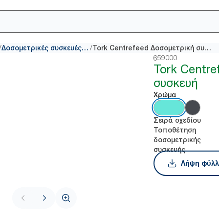
/
/
Δοσομετρικές συσκευές centerfeed
Tork Centrefeed Δοσομετρική συσκευή
659000
Tork Centre
συσκευή
Χρώμα
Σειρά σχεδίου
Τοποθέτηση
δοσομετρικής
συσκευής
Λήψη φύλλ