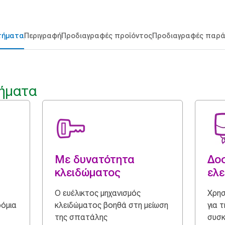
τήματα
Περιγραφή
Προδιαγραφές προϊόντος
Προδιαγραφές παρ
ήματα
Με δυνατότητα
Δο
κλειδώματος
ελε
Ο ευέλικτος μηχανισμός
Χρησ
ρόμια
κλειδώματος βοηθά στη μείωση
για 
της σπατάλης
συσκ