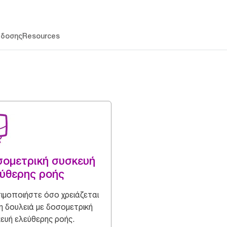
άδοσης
Resources
σομετρική συσκευή
ύθερης ροής
ιμοποιήστε όσο χρειάζεται
τη δουλειά με δοσομετρική
ευή ελεύθερης ροής.