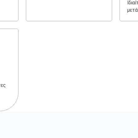
Ιδια
μετά
τες