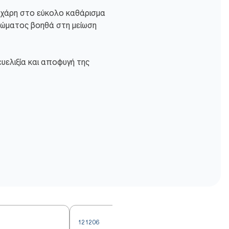
νή χάρη στο εύκολο καθάρισμα
ιδώματος βοηθά στη μείωση
ευελιξία και αποφυγή της
121206
1