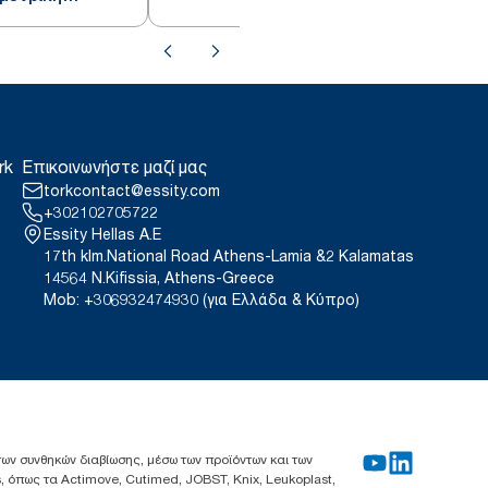
rk
Επικοινωνήστε μαζί μας
torkcontact@essity.com
+302102705722
Essity Hellas A.E
17th klm.National Road Athens-Lamia &2 Kalamatas
14564 N.Kifissia, Athens-Greece
Mob: +306932474930 (για Ελλάδα & Κύπρο)
 των συνθηκών διαβίωσης, μέσω των προϊόντων και των
, όπως τα Actimove, Cutimed, JOBST, Knix, Leukoplast,