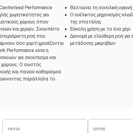
Centrefeed Performance
Βελτιώνει τη συνολική υγιει
λής χωρητικότητας για
Ο ευέλικτος μηχανισμός κλε
ματικούς χώρους όπου
της σπατάλης
νειών και χεριών. Σκουπίστε
Εύκολη χρήση με το ένα χέρι
 απεριόριστη ροή που
Διανομή με ελεύθερη ροή για 
ίρνουν όσο χαρτί χρειάζονται
μετάδοσης μικροβίων
ork Performance είναι η
σκευών για σκούπισμα και
ς χώρους. Ο σωστός
ευής και πανιού καθαρισμού
μειώνοντας παράλληλα το
100134
120155