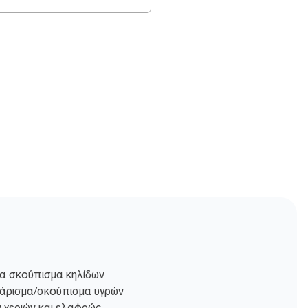
α σκούπισμα κηλίδων
θάρισμα/σκούπισμα υγρών
ν χεριών και ελαφρώς