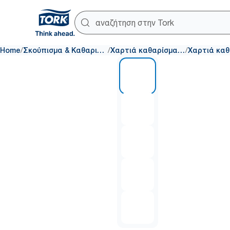
/
/
/
Home
Σκούπισμα & Καθαρισμός
Χαρτιά καθαρίσματος
1 of 5