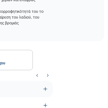
απορροφητικότητά του το
αίρεση του λαδιού, του
της βρομιάς
χου