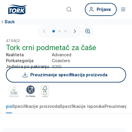
Prijava
Back
1 / 3
474462
Tork crni podmetač za čaše
Advanced
Kvaliteta
Coasters
Potkategorija
3000
Jedinica po pakiranju
Preuzimanje specifikacija proizvoda
Opis
Specifikacije proizvoda
Specifikacije isporuke
Preuzimanje