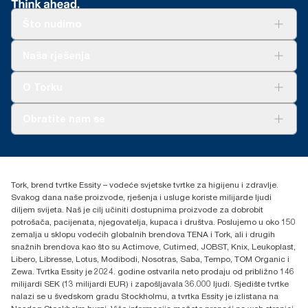
Što nudimo
Rješenja
Naša rješenja
Održivost
Tork Clean Care
AD-a-Glance
O Torku
O nama
Obratite nam se
Priče o uspjehu
torkcontact@essity.com
+385 913 900 004
Essity Hungary Kft. Professional Hygiene
Tork, brend tvrtke Essity – vodeće svjetske tvrtke za higijenu i zdravlje.
H-1021 Budapest
Svakog dana naše proizvode, rješenja i usluge koriste milijarde ljudi
Budakeszi út 51.
diljem svijeta. Naš je cilj učiniti dostupnima proizvode za dobrobit
potrošača, pacijenata, njegovatelja, kupaca i društva. Poslujemo u oko 150
zemalja u sklopu vodećih globalnih brendova TENA i Tork, ali i drugih
snažnih brendova kao što su Actimove, Cutimed, JOBST, Knix, Leukoplast,
Libero, Libresse, Lotus, Modibodi, Nosotras, Saba, Tempo, TOM Organic i
Zewa. Tvrtka Essity je 2024. godine ostvarila neto prodaju od približno 146
milijardi SEK (13 milijardi EUR) i zapošljavala 36.000 ljudi. Sjedište tvrtke
nalazi se u švedskom gradu Stockholmu, a tvrtka Essity je izlistana na