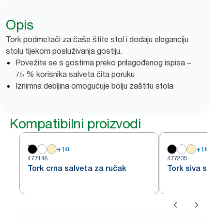
Opis
Tork podmetači za čaše štite stol i dodaju eleganciju
stolu tijekom posluživanja gostiju.
Povežite se s gostima preko prilagođenog ispisa –
75 % korisnika salveta čita poruku
Iznimna debljina omogućuje bolju zaštitu stola
Kompatibilni proizvodi
+
18
+
18
477148
477205
Tork crna salveta za ručak
Tork siva sal