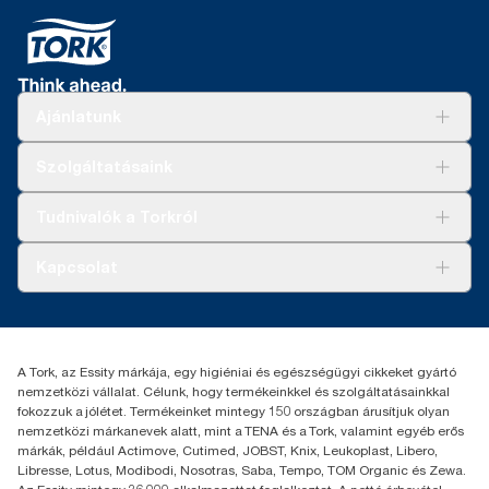
Ajánlatunk
Megoldások
Szolgáltatásaink
Fenntarthatóság
Tork Clean Care
AD-a-Glance
Tudnivalók a Torkról
Tork PaperCircle
Tiszta kéz
Bemutatkozás
Kapcsolat
Sikertörténetek
Karrier
torkcontact@essity.com
+36 1 392 2176
Essity Hungary Kft. Professional Hygiene
A Tork, az Essity márkája, egy higiéniai és egészségügyi cikkeket gyártó
H-1021 Budapest
nemzetközi vállalat. Célunk, hogy termékeinkkel és szolgáltatásainkkal
Budakeszi út 51.
fokozzuk a jólétet. Termékeinket mintegy 150 országban árusítjuk olyan
nemzetközi márkanevek alatt, mint a TENA és a Tork, valamint egyéb erős
márkák, például Actimove, Cutimed, JOBST, Knix, Leukoplast, Libero,
Libresse, Lotus, Modibodi, Nosotras, Saba, Tempo, TOM Organic és Zewa.