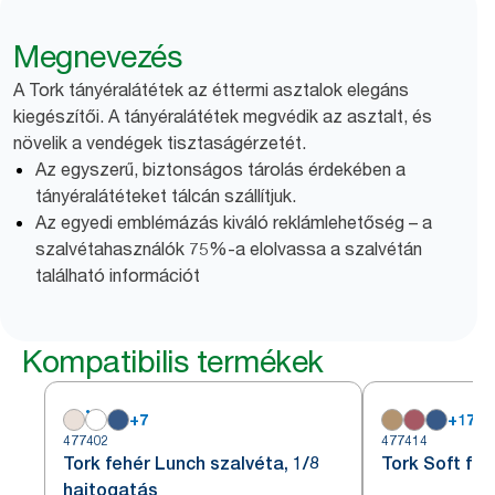
Megnevezés
A Tork tányéralátétek az éttermi asztalok elegáns
kiegészítői. A tányéralátétek megvédik az asztalt, és
növelik a vendégek tisztaságérzetét.
Az egyszerű, biztonságos tárolás érdekében a
tányéralátéteket tálcán szállítjuk.
Az egyedi emblémázás kiváló reklámlehetőség – a
szalvétahasználók 75%-a elolvassa a szalvétán
található információt
Kompatibilis termékek
+
7
+
17
477402
477414
Tork fehér Lunch szalvéta, 1/8
Tork Soft fe
hajtogatás