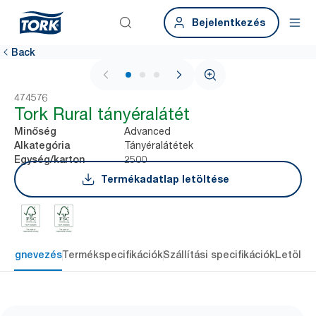
Bejelentkezés
Back
1 / 3
474576
Tork Rural tányéralátét
Advanced
Minőség
Tányéralátétek
Alkategória
2500
Egység/karton
Termékadatlap letöltése
Megnevezés
Termékspecifikációk
Szállítási specifikációk
Letölté