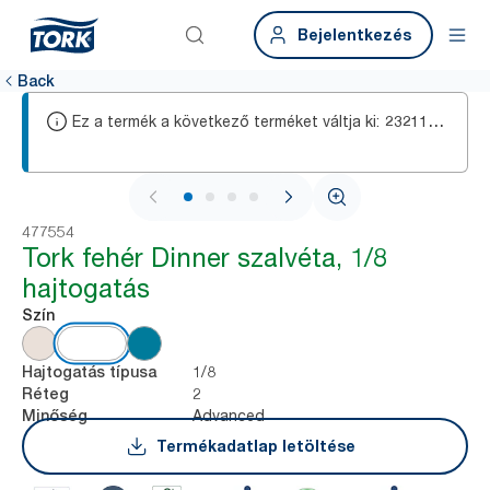
Bejelentkezés
Back
Ez a termék a következő terméket váltja ki:
2321134
1 / 4
477554
Tork fehér Dinner szalvéta, 1/8
hajtogatás
Szín
1/8
Hajtogatás típusa
2
Réteg
Advanced
Minőség
Termékadatlap letöltése