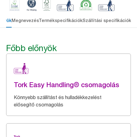
őnyök
Megnevezés
Termékspecifikációk
Szállítási specifikációk
Re
Főbb előnyök
Tork Easy Handling® csomagolás
Könnyebb szállítást és hulladékkezelést
elősegítő csomagolás