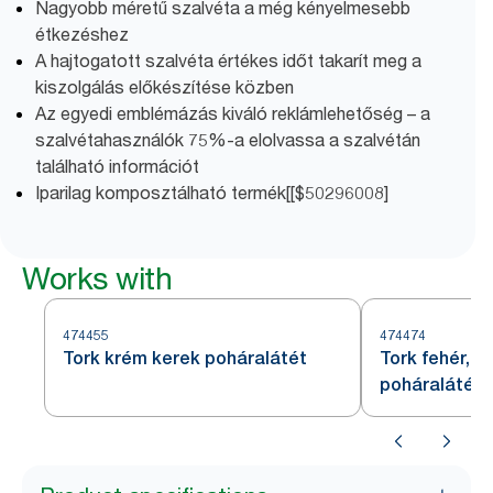
Nagyobb méretű szalvéta a még kényelmesebb
étkezéshez
A hajtogatott szalvéta értékes időt takarít meg a
kiszolgálás előkészítése közben
Az egyedi emblémázás kiváló reklámlehetőség – a
szalvétahasználók 75%-a elolvassa a szalvétán
található információt
Iparilag komposztálható termék[[$50296008]
Works with
474455
474474
Tork krém kerek poháralátét
Tork fehér, h
poháralátét