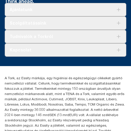
Ajánlatunk
Megoldások
Szolgáltatásaink
Fenntarthatóság
Tork Clean Care
AD-a-Glance
Tudnivalók a Torkról
Tork PaperCircle
Tiszta kéz
Bemutatkozás
Kapcsolat
Sikertörténetek
Karrier
torkcontact@essity.com
+36 1 392 2176
Essity Hungary Kft. Professional Hygiene
A Tork, az Essity márkája, egy higiéniai és egészségügyi cikkeket gyártó
H-1021 Budapest
nemzetközi vállalat. Célunk, hogy termékeinkkel és szolgáltatásainkkal
Budakeszi út 51.
fokozzuk a jólétet. Termékeinket mintegy 150 országban árusítjuk olyan
nemzetközi márkanevek alatt, mint a TENA és a Tork, valamint egyéb erős
márkák, például Actimove, Cutimed, JOBST, Knix, Leukoplast, Libero,
Libresse, Lotus, Modibodi, Nosotras, Saba, Tempo, TOM Organic és Zewa.
Az Essity mintegy 36 000 alkalmazottat foglalkoztat. A nettó árbevétel
2024-ben mintegy 146 mrdSEK (13 mrdEUR) volt. A vállalat székhelye
a svédországi Stockholm, az Essity részvényeit pedig a Nasdaq
Stockholm jegyzi. Az Essity a jólétért, valamint az egészséges,
környezettudatos és újrafelhasználó társadalomért küzd. További