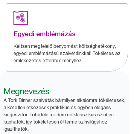
Egyedi emblémázás
Keltsen megfelelő benyomást költséghatékony,
egyedi emblémázású szalvétáinkkal! Tökéletes az
emlékezetes éttermi élményhez.
Megnevezés
A Tork Dinner szalvéták bármilyen alkalomra tökéletesek,
a kötetlen étkezések praktikus és egyben elegáns
kiegészítői. Többféle modern és klasszikus színben
kaphatók, így tökéletesen étterme színvilágához
igazíthatók.