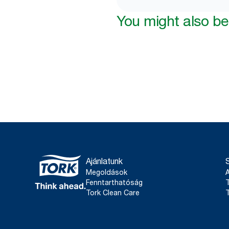
You might also be 
Ajánlatunk
Megoldások
Fenntarthatóság
T
Tork Clean Care
T