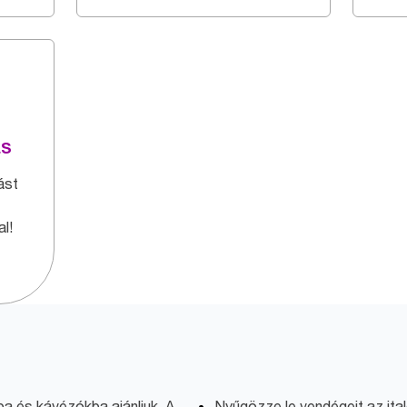
ás
ást
l!
ba és kávézókba ajánljuk. A
Nyűgözze le vendégeit az ital