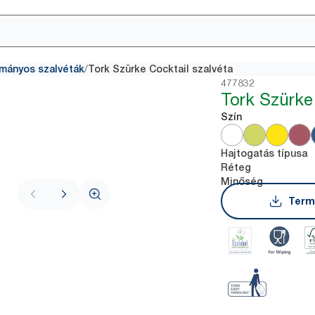
/
mányos szalvéták
Tork Szürke Cocktail szalvéta
477832
Tork Szürke
Szín
Hajtogatás típusa
Réteg
Minőség
Term