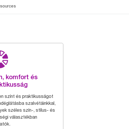
sources
n, komfort és
ktikusság
en színt és praktikusságot
ndéglátásba szalvétáinkkal,
yek széles szín-, stílus- és
ségi választékban
atók.