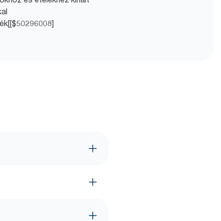
al
mék[[$50296008]