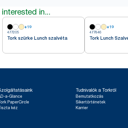
interested in...
+
19
+
19
477205
477846
Tork szürke Lunch szalvéta
Tork Lunch Szalv
Szolgáltatásaink
Tudnivalók a Torkról
AD-a-Glance
Bemutatkozás
ork PaperCircle
Sikertörténetek
iszta kéz
Karrier