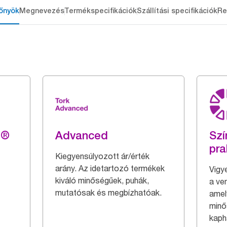
őnyök
Megnevezés
Termékspecifikációk
Szállítási specifikációk
Re
g®
Advanced
Szí
pra
Kiegyensúlyozott ár/érték
arány. Az idetartozó termékek
Vigy
kiváló minőségűek, puhák,
a ve
mutatósak és megbízhatóak.
amel
minő
kaph