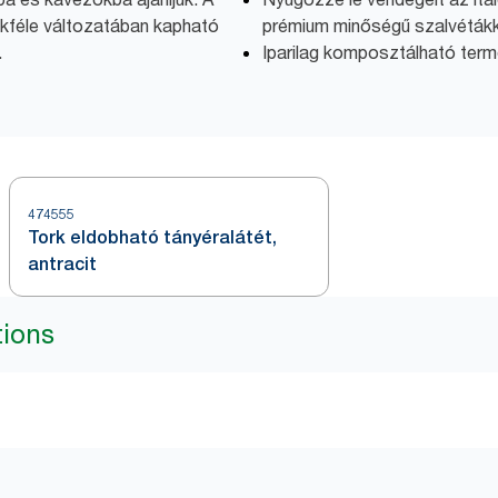
kféle változatában kapható
prémium minőségű szalvétákk
.
Iparilag komposztálható ter
474555
Tork eldobható tányéralátét,
antracit
tions