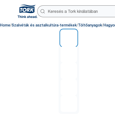
/
/
/
Home
Szalvéták és asztalkultúra-termékek
Töltőanyagok
Hagyo
1 of 5