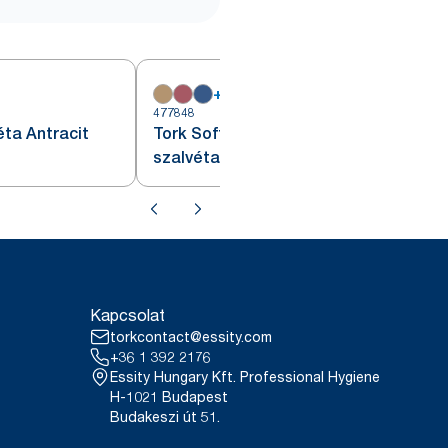
+
17
477848
4
éta Antracit
Tork Soft antracit Lunch
szalvéta
Kapcsolat
torkcontact@essity.com
+36 1 392 2176
Essity Hungary Kft. Professional Hygiene
H-1021 Budapest
Budakeszi út 51.