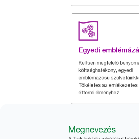
Egyedi emblémáz
Keltsen megfelelő benyom
költséghatékony, egyedi
emblémázású szalvétáinkka
Tökéletes az emlékezetes
éttermi élményhez.
Megnevezés
A Tork koktélszalvétákat bárok