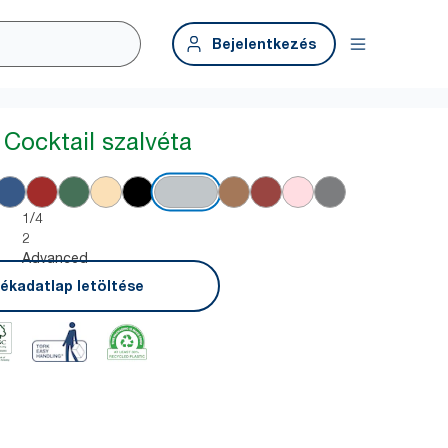
Bejelentkezés
 Cocktail szalvéta
1/4
2
Advanced
ékadatlap letöltése