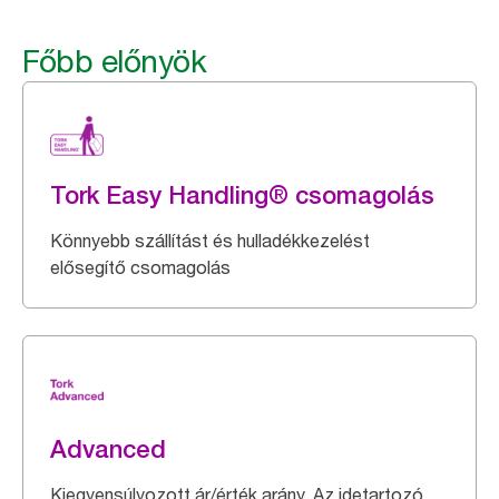
Főbb előnyök
Tork Easy Handling® csomagolás
Könnyebb szállítást és hulladékkezelést
elősegítő csomagolás
Advanced
Kiegyensúlyozott ár/érték arány. Az idetartozó