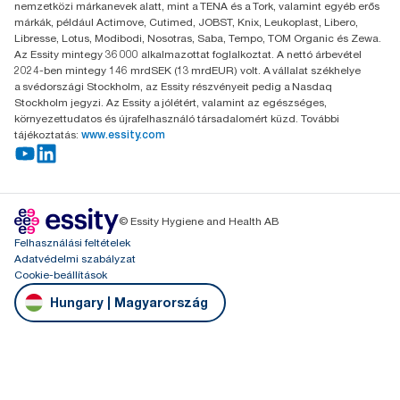
nemzetközi márkanevek alatt, mint a TENA és a Tork, valamint egyéb erős
márkák, például Actimove, Cutimed, JOBST, Knix, Leukoplast, Libero,
Libresse, Lotus, Modibodi, Nosotras, Saba, Tempo, TOM Organic és Zewa.
Az Essity mintegy 36 000 alkalmazottat foglalkoztat. A nettó árbevétel
2024-ben mintegy 146 mrdSEK (13 mrdEUR) volt. A vállalat székhelye
a svédországi Stockholm, az Essity részvényeit pedig a Nasdaq
Stockholm jegyzi. Az Essity a jólétért, valamint az egészséges,
környezettudatos és újrafelhasználó társadalomért küzd. További
tájékoztatás:
www.essity.com
© Essity Hygiene and Health AB
Felhasználási feltételek
Adatvédelmi szabályzat
Cookie-beállítások
Hungary | Magyarország