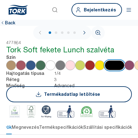
Bejelentkezés
Back
1 / 6
477864
Tork Soft fekete Lunch szalvéta
Szín
1/4
Hajtogatás típusa
3
Réteg
Advanced
Minőség
Termékadatlap letöltése
őnyök
Megnevezés
Termékspecifikációk
Szállítási specifikációk
Re