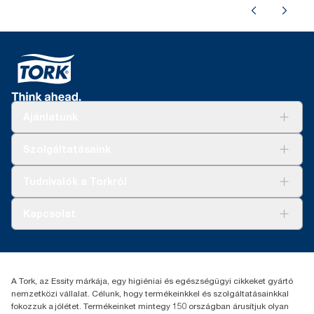
Ajánlatunk
Megoldások
Szolgáltatásaink
Fenntarthatóság
Tork Clean Care
AD-a-Glance
Tudnivalók a Torkról
Tork PaperCircle
Tiszta kéz
Bemutatkozás
Kapcsolat
Sikertörténetek
Karrier
torkcontact@essity.com
+36 1 392 2176
Essity Hungary Kft. Professional Hygiene
A Tork, az Essity márkája, egy higiéniai és egészségügyi cikkeket gyártó
H-1021 Budapest
nemzetközi vállalat. Célunk, hogy termékeinkkel és szolgáltatásainkkal
Budakeszi út 51.
fokozzuk a jólétet. Termékeinket mintegy 150 országban árusítjuk olyan