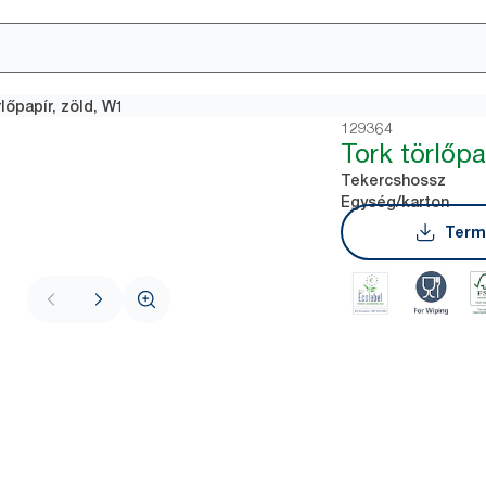
rlőpapír, zöld, W1
129364
Tork törlőpa
Tekercshossz
Egység/karton
Term