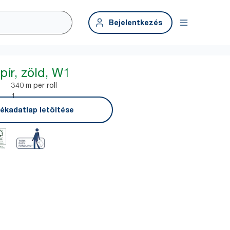
Bejelentkezés
pír, zöld, W1
340 m per roll
1
ékadatlap letöltése