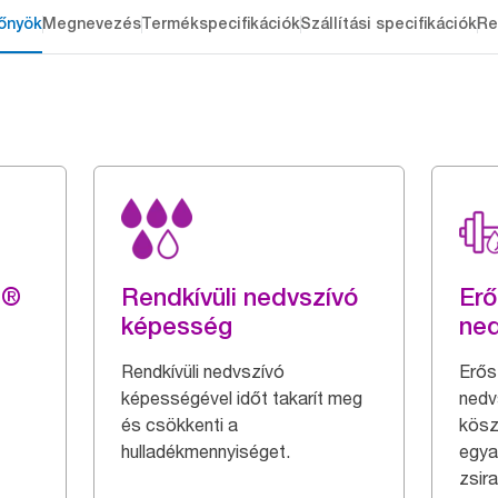
őnyök
Megnevezés
Termékspecifikációk
Szállítási specifikációk
Re
g®
Rendkívüli nedvszívó
Erő
képesség
ne
Rendkívüli nedvszívó
Erős
képességével időt takarít meg
nedv
és csökkenti a
kösz
hulladékmennyiséget.
egya
zsir