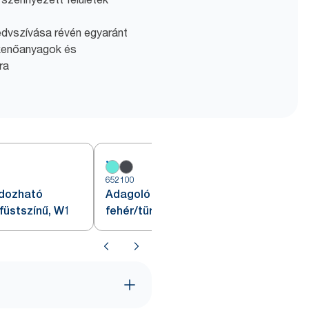
edvszívása révén egyaránt
 kenőanyagok és
ra
652100
6
rdozható
Adagoló Tork fali állványhoz,
/füstszínű, W1
fehér/türkiz, W1