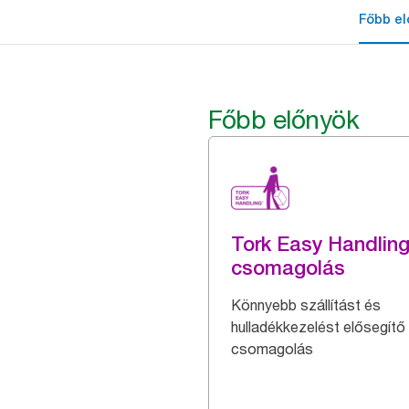
Főbb el
Főbb előnyök
Tork Easy Handlin
csomagolás
Könnyebb szállítást és
hulladékkezelést elősegítő
csomagolás