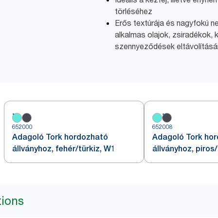
törléséhez
Erős textúrája és nagyfokú n
alkalmas olajok, zsiradékok,
szennyeződések eltávolításá
652000
652008
Adagoló Tork hordozható
Adagoló Tork ho
állványhoz, fehér/türkiz, W1
állványhoz, piros
tions