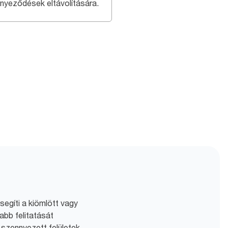
nyeződések eltávolítására.
egíti a kiömlött vagy
abb felitatását
n szennyezett felületek