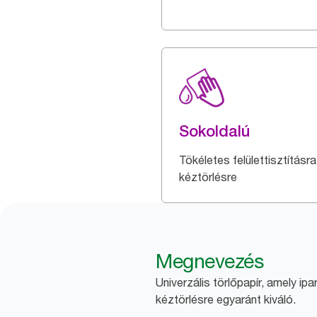
Sokoldalú
Tökéletes felülettisztításr
kéztörlésre
Megnevezés
Univerzális törlőpapír, amely ipa
kéztörlésre egyaránt kiváló.