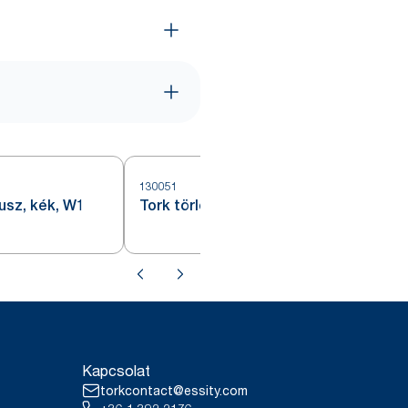
130051
1
lusz, kék, W1
Tork törlőpapír plusz, kék, W1
Kapcsolat
torkcontact@essity.com