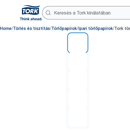
/
/
/
/
Home
Törlés és tisztítás
Törlőpapírok
Ipari törlőpapírok
Tork tö
1 of 5