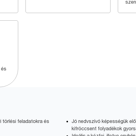
szen
a és
ri törlési feladatokra és
Jó nedvszívó képességük elős
kifröccsent folyadékok gyors
Ideális a kézfej, illetve enyhé