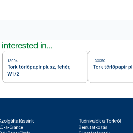
interested in...
130041
130050
Tork törlőpapír plusz, fehér,
Tork törlőpapír p
W1/2
Szolgáltatásaink
Tudnivalók a Torkról
AD-a-Glance
Bemutatkozás