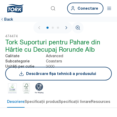
Conectare
Back
1 / 3
474474
Tork Suporturi pentru Pahare din
Hârtie cu Decupaj Rorunde Alb
Advanced
Calitate
Coasters
Subcategorie
3000
Unități per cutie
Descărcare fișa tehnică a produsului
Descriere
Specificații produs
Specificații livrare
Resources