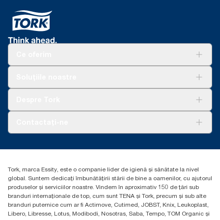
Ce oferim
Soluții
Soluțiile noastre
Sustenabilitate
Tork Clean Care
AD-a-Glance
Despre Tork
Curățarea Tork Vision
Despre noi
Contactați-ne
Povești de succes
torkcontact@essity.com
Essity Hungary Kft. Professional Hygiene
H-1021 Budapest
Tork, marca Essity, este o companie lider de igienă și sănătate la nivel
Budakeszi út 51.
global. Suntem dedicați îmbunătățirii stării de bine a oamenilor, cu ajutorul
produselor și serviciilor noastre. Vindem în aproximativ 150 de țări sub
branduri internaționale de top, cum sunt TENA și Tork, precum și sub alte
branduri puternice cum ar fi Actimove, Cutimed, JOBST, Knix, Leukoplast,
Libero, Libresse, Lotus, Modibodi, Nosotras, Saba, Tempo, TOM Organic și