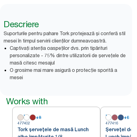
Descriere
Suporturile pentru pahare Tork protejează și conferă stil
mesei în timpul servirii clienților dumneavoastră.
Captivați atenția oaspeților dvs. prin tipărituri
personalizate - 75% dintre utilizatorii de șervețele de
masă citesc mesajul
O grosime mai mare asigură o protecție sporită a
mesei
Works with
+
8
+
6
477402
477416
Tork șervețele de masă Lunch
Șervețel de 
albe împăturite 1/8
Lunch împătur