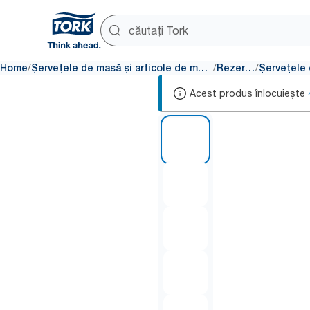
/
/
/
Home
Șervețele de masă și articole de masă
Rezerve
Acest produs înlocuiește
1 of 6