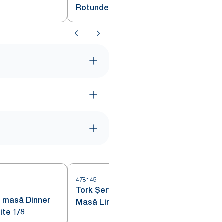
Rotunde Insisi Alb
478145
Tork Șervețele de
4
e masă Dinner
Masă LinStyle® Dinner Alb
ite 1/8