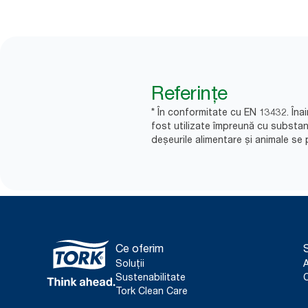
Referințe
* În conformitate cu EN 13432. Înai
fost utilizate împreună cu substa
deșeurile alimentare și animale se p
Ce oferim
S
Soluții
Sustenabilitate
C
Tork Clean Care