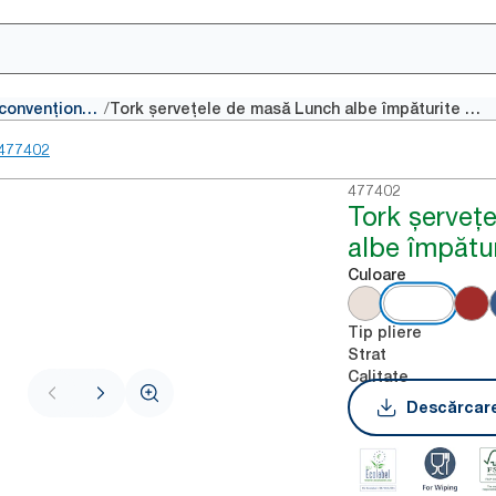
/
Șervețele convenționale
Tork șervețele de masă Lunch albe împăturite 1/8
477402
477402
Tork șerveț
albe împătur
Culoare
Tip pliere
Strat
Calitate
Descărcare