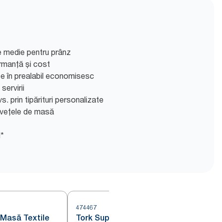
 medie pentru prânz
ormanță și cost
e în prealabil economisesc
servirii
s. prin tipărituri personalizate
ervețele de masă
l*
474467
4
 Masă Textile
Tork Suporturi pentru Pahare