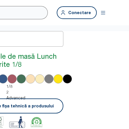
Conectare
ele de masă Lunch
ite 1/8
1/8
2
Advanced
 fișa tehnică a produsului