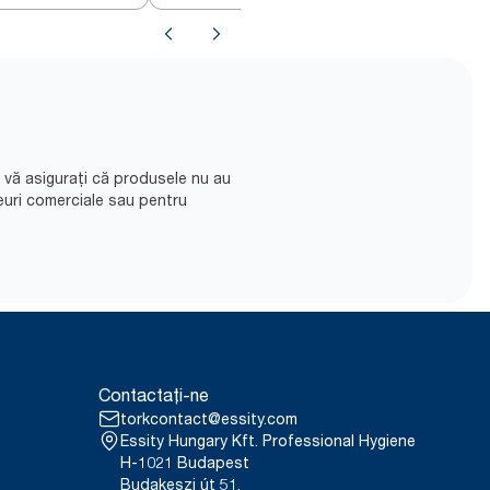
să vă asigurați că produsele nu au
euri comerciale sau pentru
Contactați-ne
torkcontact@essity.com
Essity Hungary Kft. Professional Hygiene
H-1021 Budapest
Budakeszi út 51.