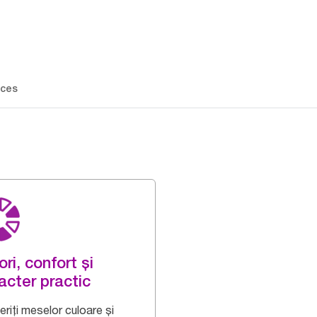
ces
ori, confort și
acter practic
riți meselor culoare și