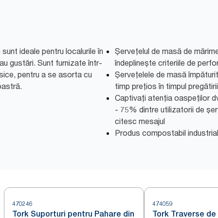
unt ideale pentru localurile în
Șervețelul de masă de mărime
 gustări. Sunt furnizate într-
îndeplinește criteriile de perf
sice, pentru a se asorta cu
Șervețelele de masă împăturit
oastră.
timp prețios în timpul pregătirii 
Captivați atenția oaspeților dv
- 75% dintre utilizatorii de ș
citesc mesajul
Produs compostabil industria
470246
474059
Tork Suporturi pentru Pahare din
Tork Traverse de