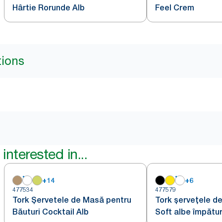
Hârtie Rorunde Alb
Feel Crem
tions
interested in...
+
14
+
6
477534
477579
Tork Șervetele de Masă pentru
Tork șervețele d
Băuturi Cocktail Alb
Soft albe împătur