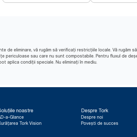
nte de eliminare, vă rugăm să verificați restricțiile locale. Vă rugăm 
nțe periculoase sau care nu sunt compostabile. Pentru fluxul de deș
ot aplica condiții speciale. Nu eliminați în mediu.​
oluțiile noastre
Despre Tork
AD-a-Glance
Despre noi
urățarea Tork Vision
Povești de succes