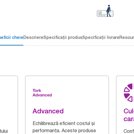
eficii cheie
Descriere
Specificații produs
Specificații livrare
Resour
Advanced
Cul
car
Echilibrează eficient costul și
performanța. Aceste produse
ului
Confe