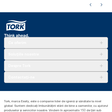
Ce oferim
Soluții
Soluțiile noastre
Sustenabilitate
Tork Clean Care
AD-a-Glance
Despre Tork
Curățarea Tork Vision
Despre noi
Contactați-ne
Povești de succes
torkcontact@essity.com
Essity Hungary Kft. Professional Hygiene
H-1021 Budapest
Tork, marca Essity, este o companie lider de igienă și sănătate la nivel
Budakeszi út 51.
global. Suntem dedicați îmbunătățirii stării de bine a oamenilor, cu ajutorul
produselor și serviciilor noastre. Vindem în aproximativ 150 de țări sub