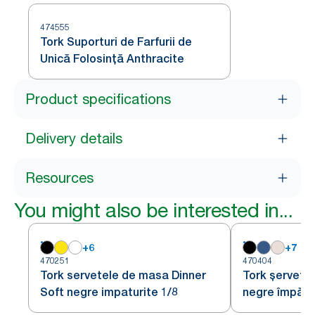
474555
Tork Suporturi de Farfurii de
Unică Folosință Anthracite
Product specifications
Delivery details
Resources
You might also be interested in...
+
6
+
7
470251
470404
Tork servetele de masa Dinner
Tork șervețe
Soft negre impaturite 1/8
negre împătur