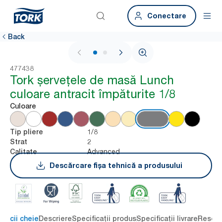
Conectare
Back
1 / 2
477438
Tork șervețele de masă Lunch
culoare antracit împăturite 1/8
Culoare
1/8
Tip pliere
2
Strat
Advanced
Calitate
Descărcare fișa tehnică a produsului
eficii cheie
Descriere
Specificații produs
Specificații livrare
Resour