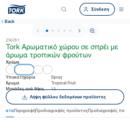
Σύνδεση
Back
1 / 6
236051
Tork Αρωματικό χώρου σε σπρέι με
άρωμα τροπικών φρούτων
Χρώμα
Spray
Υποκατηγορία
Tropical Fruit
Άρωμα
12
Μονάδες ανά θήκη
Λήψη φύλλου δεδομένων προϊόντος
τήματα
Περιγραφή
Προδιαγραφές προϊόντος
Προδιαγραφές παρ