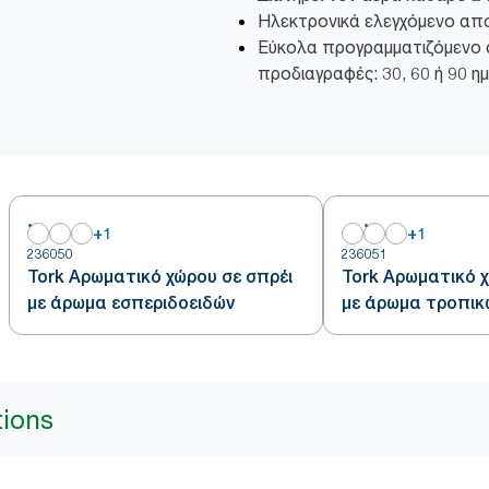
Ηλεκτρονικά ελεγχόμενο απ
Εύκολα προγραμματιζόμενο 
προδιαγραφές: 30, 60 ή 90 η
+
1
+
1
236050
236051
Tork Αρωματικό χώρου σε σπρέι
Tork Αρωματικό χ
με άρωμα εσπεριδοειδών
με άρωμα τροπικ
tions