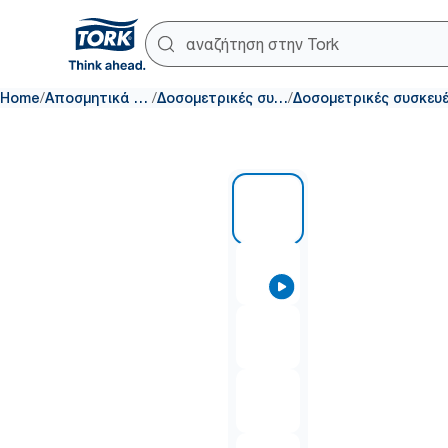
/
/
/
Home
Αποσμητικά χώρου
Δοσομετρικές συσκευές
1 of 5