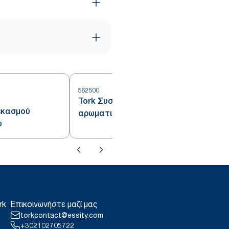
562500
Tork Συσκευή για τοποθέτηση
εκασμού
αρωματικού χώρου
υ
rk
Επικοινωνήστε μαζί μας
torkcontact@essity.com
+302102705722