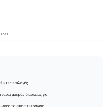
urces
λικτες επιλογές
ταρία μακράς διαρκείας για
4 ώρες το εικοσιτετράωρο