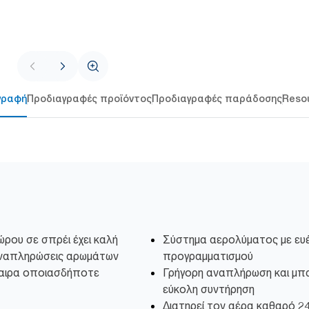
γραφή
Προδιαγραφές προϊόντος
Προδιαγραφές παράδοσης
Reso
ρου σε σπρέι έχει καλή
Σύστημα αερολύματος με ευέ
 αναπληρώσεις αρωμάτων
προγραμματισμού
φαιρα οποιασδήποτε
Γρήγορη αναπλήρωση και μπα
εύκολη συντήρηση
Διατηρεί τον αέρα καθαρό 2