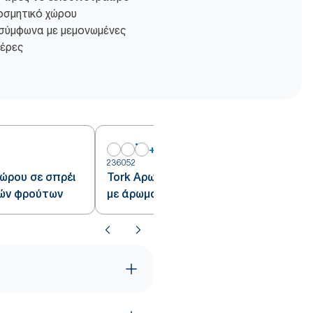
οσμητικό χώρου
σύμφωνα με μεμονωμένες
μέρες
+
1
236052
2
ώρου σε σπρέι
Tork Αρωματικό χώρου σε σπρέι
ών φρούτων
με άρωμα λουλουδιών