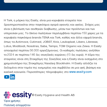
Ιστορίες επιτυχίας
torkcontact@essity.com
+302102705722
Essity Hellas A.E
Η Tork, η μάρκα της Essity, είναι μια κορυφαία εταιρεία που
17th klm.National Road Athens-Lamia &2 Kalamatas
δραστηριοποιείται στην παγκόσμια αγορά υγιεινής και υγείας. Στόχος μας
14564 N.Kifissia, Athens-Greece
είναι η βελτίωση των συνθηκών διαβίωσης, μέσω των προϊόντων και των
Mob: +306932474930 (για Ελλάδα & Κύπρο)
υπηρεσιών μας. Το δίκτυο πωλήσεων περιλαμβάνει περίπου 150 χώρες με τα
κορυφαία παγκόσμια brands TENA και Tork, καθώς και άλλα ισχυρά brands,
όπως τα Actimove, Cutimed, JOBST, Knix, Leukoplast, Libero, Libresse,
Lotus, Modibodi, Nosotras, Saba, Tempo, TOM Organic και Zewa. Η Essity
απασχολεί περίπου 36.000 εργαζόμενους. Οι καθαρές πωλήσεις ανήλθαν
το 2024 σε περίπου 146 δις σουηδικές κορώνες (13 δις ευρώ). Η έδρα της
εταιρείας είναι στη Στοκχόλμη της Σουηδίας και η Essity είναι εισηγμένη στο
χρηματιστήριο της Στοκχόλμης Nasdaq Stockholm. Η Essity αλλάζει τα
δεδομένα στον τομέα της ευημερίας και συμβάλλει σε μια υγιή, βιώσιμη και
κυκλική κοινωνία. Περισσότερες πληροφορίες στο
www.essity.com
© Essity Hygiene and Health AB
Όροι χρήσης
Πολιτική απορρήτου