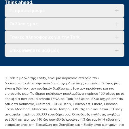
Τι προσφέρουμε
Λύσεις
Οι λύσεις μας
Βιωσιμότητα
Tork Clean Care
AD-a-Glance
Γενικές πληροφορίες για την Tork
Σχετικά με εμάς
Επικοινωνήστε μαζί μας
Ιστορίες επιτυχίας
torkcontact@essity.com
+302102705722
Essity Hellas A.E
Η Tork, η μάρκα της Essity, είναι μια κορυφαία εταιρεία που
17th klm.National Road Athens-Lamia &2 Kalamatas
δραστηριοποιείται στην παγκόσμια αγορά υγιεινής και υγείας. Στόχος μας
14564 N.Kifissia, Athens-Greece
είναι η βελτίωση των συνθηκών διαβίωσης, μέσω των προϊόντων και των
Mob: +306932474930 (για Ελλάδα & Κύπρο)
υπηρεσιών μας. Το δίκτυο πωλήσεων περιλαμβάνει περίπου 150 χώρες με τα
κορυφαία παγκόσμια brands TENA και Tork, καθώς και άλλα ισχυρά brands,
όπως τα Actimove, Cutimed, JOBST, Knix, Leukoplast, Libero, Libresse,
Lotus, Modibodi, Nosotras, Saba, Tempo, TOM Organic και Zewa. Η Essity
απασχολεί περίπου 36.000 εργαζόμενους. Οι καθαρές πωλήσεις ανήλθαν
το 2024 σε περίπου 146 δις σουηδικές κορώνες (13 δις ευρώ). Η έδρα της
εταιρείας είναι στη Στοκχόλμη της Σουηδίας και η Essity είναι εισηγμένη στο