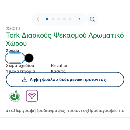
1 / 7
256010
Tork Διαρκούς Ψεκασμού Αρωματικό
Χώρου
Χρώμα
Elevation
Σειρά σχεδίου
Κασέτα
Υποκατηγορία
Λήψη φύλλου δεδομένων προϊόντος
τήματα
Περιγραφή
Προδιαγραφές προϊόντος
Προδιαγραφές παρ