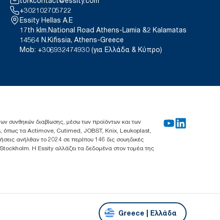
torkcontact@essity.com
+302102705722
Essity Hellas A.E
17th klm.National Road Athens-Lamia &2 Kalamatas
14564 N.Kifissia, Athens-Greece
Mob: +306932474930 (για Ελλάδα & Κύπρο)
 των συνθηκών διαβίωσης, μέσω των προϊόντων και των
, όπως τα Actimove, Cutimed, JOBST, Knix, Leukoplast,
λήσεις ανήλθαν το 2024 σε περίπου 146 δις σουηδικές
 Stockholm. Η Essity αλλάζει τα δεδομένα στον τομέα της
Greece | Ελλάδα