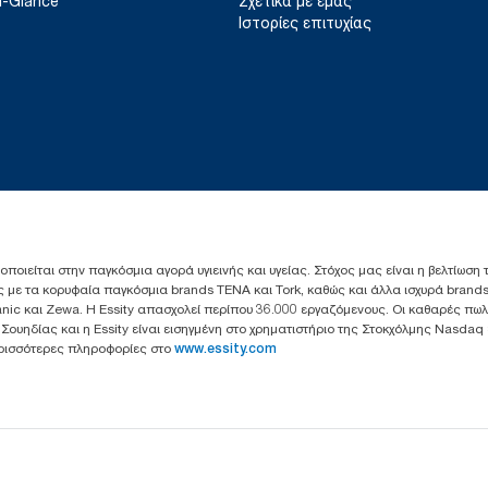
a-Glance
Σχετικά με εμάς
Ιστορίες επιτυχίας
ιοποιείται στην παγκόσμια αγορά υγιεινής και υγείας. Στόχος μας είναι η βελτίωση
 με τα κορυφαία παγκόσμια brands TENA και Tork, καθώς και άλλα ισχυρά brands
anic και Zewa. Η Essity απασχολεί περίπου 36.000 εργαζόμενους. Οι καθαρές πω
ς Σουηδίας και η Essity είναι εισηγμένη στο χρηματιστήριο της Στοκχόλμης Nasdaq
Περισσότερες πληροφορίες στο
www.essity.com