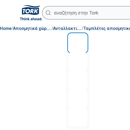
/
/
/
Home
Αποσμητικά χώρου
Ανταλλακτικά
1 of 5