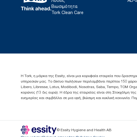
Λύσεις
AD-
Βιωσιμότητα
Tork Clean Care
Η Tork, η μάρκα της Essity, είναι μια κορυφαία εταιρεία που δραστηρ
υπηρεσιών μας. Το δίκτυο πωλήσεων περιλαμβάνει περίπου 150 χώρες
Libero, Libresse, Lotus, Modibodi, Nosotras, Saba, Tempo, TOM Org
κορώνες (13 δις ευρώ). Η έδρα της εταιρείας είναι στη Στοκχόλμη τη
ευημερίας και συμβάλλει σε μια υγιή, βιώσιμη και κυκλική κοινωνία. 
© Essity Hygiene and Health AB