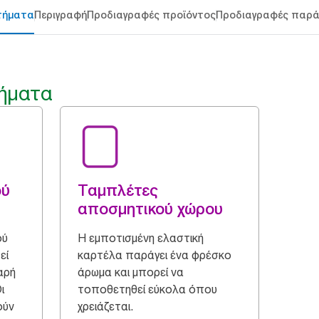
τήματα
Περιγραφή
Προδιαγραφές προϊόντος
Προδιαγραφές παρ
ήματα
ού
Ταμπλέτες
αποσμητικού χώρου
ού
Η εμποτισμένη ελαστική
εί
καρτέλα παράγει ένα φρέσκο ​​
αρή
άρωμα και μπορεί να
ι
τοποθετηθεί εύκολα όπου
ούν
χρειάζεται.