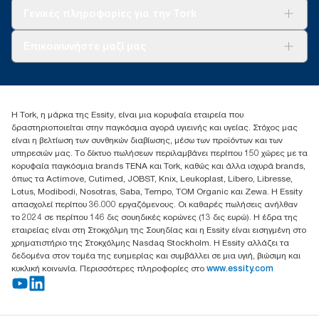
Tork Clean Care
AD-a-Glance
Γενικές πληροφορίες για την Tork
Σχετικά με εμάς
Επικοινωνήστε μαζί μας
Ιστορίες επιτυχίας
torkcontact@essity.com
+302102705722
Essity Hellas A.E
Η Tork, η μάρκα της Essity, είναι μια κορυφαία εταιρεία που
17th klm.National Road Athens-Lamia &2 Kalamatas
δραστηριοποιείται στην παγκόσμια αγορά υγιεινής και υγείας. Στόχος μας
14564 N.Kifissia, Athens-Greece
είναι η βελτίωση των συνθηκών διαβίωσης, μέσω των προϊόντων και των
Mob: +306932474930 (για Ελλάδα & Κύπρο)
υπηρεσιών μας. Το δίκτυο πωλήσεων περιλαμβάνει περίπου 150 χώρες με τα
κορυφαία παγκόσμια brands TENA και Tork, καθώς και άλλα ισχυρά brands,
όπως τα Actimove, Cutimed, JOBST, Knix, Leukoplast, Libero, Libresse,
Lotus, Modibodi, Nosotras, Saba, Tempo, TOM Organic και Zewa. Η Essity
απασχολεί περίπου 36.000 εργαζόμενους. Οι καθαρές πωλήσεις ανήλθαν
το 2024 σε περίπου 146 δις σουηδικές κορώνες (13 δις ευρώ). Η έδρα της
εταιρείας είναι στη Στοκχόλμη της Σουηδίας και η Essity είναι εισηγμένη στο
χρηματιστήριο της Στοκχόλμης Nasdaq Stockholm. Η Essity αλλάζει τα
δεδομένα στον τομέα της ευημερίας και συμβάλλει σε μια υγιή, βιώσιμη και
κυκλική κοινωνία. Περισσότερες πληροφορίες στο
www.essity.com