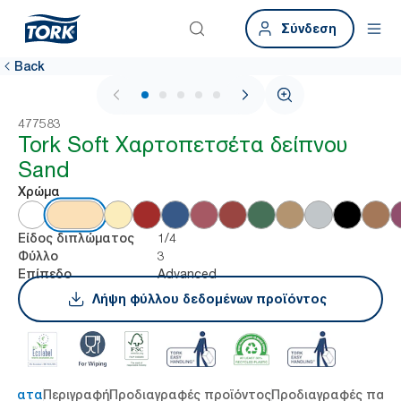
Σύνδεση
Back
1 / 6
477583
Tork Soft Χαρτοπετσέτα δείπνου
Sand
Χρώμα
1/4
Είδος διπλώματος
3
Φύλλο
Advanced
Επίπεδο
Λήψη φύλλου δεδομένων προϊόντος
τήματα
Περιγραφή
Προδιαγραφές προϊόντος
Προδιαγραφές παρ