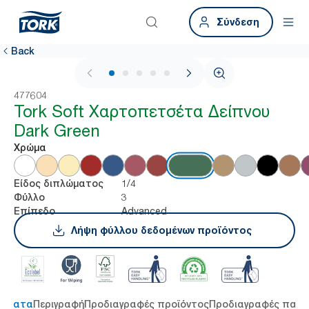
Σύνδεση
Back
1 / 6
477604
Tork Soft Χαρτοπετσέτα Δείπνου
Dark Green
Χρώμα
1/4
Είδος διπλώματος
3
Φύλλο
Advanced
Επίπεδο
Λήψη φύλλου δεδομένων προϊόντος
τήματα
Περιγραφή
Προδιαγραφές προϊόντος
Προδιαγραφές παρ