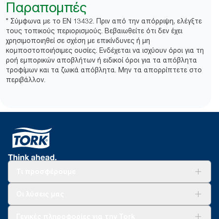
Παραπομπές
* Σύμφωνα με το EN 13432. Πριν από την απόρριψη, ελέγξτε
τους τοπικούς περιορισμούς. Βεβαιωθείτε ότι δεν έχει
χρησιμοποιηθεί σε σχέση με επικίνδυνες ή μη
κομποστοποιήσιμες ουσίες. Ενδέχεται να ισχύουν όροι για τη
ροή εμπορικών αποβλήτων ή ειδικοί όροι για τα απόβλητα
τροφίμων και τα ζωικά απόβλητα. Μην τα απορρίπτετε στο
περιβάλλον.​
Τι προσφέρουμε
Λύσεις
Οι λύσεις μας
Βιωσιμότητα
Tork Clean Care
AD-a-Glance
Γενικές πληροφορίες για την Tork