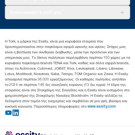
Σχετικά με εμάς
Επικοινωνήστε μαζί μας
Ιστορίες επιτυχίας
torkcontact@essity.com
+302102705722
Essity Hellas A.E
Η Tork, η μάρκα της Essity, είναι μια κορυφαία εταιρεία που
17th klm.National Road Athens-Lamia &2 Kalamatas
δραστηριοποιείται στην παγκόσμια αγορά υγιεινής και υγείας. Στόχος μας
14564 N.Kifissia, Athens-Greece
είναι η βελτίωση των συνθηκών διαβίωσης, μέσω των προϊόντων και των
Mob: +306932474930 (για Ελλάδα & Κύπρο)
υπηρεσιών μας. Το δίκτυο πωλήσεων περιλαμβάνει περίπου 150 χώρες με τα
κορυφαία παγκόσμια brands TENA και Tork, καθώς και άλλα ισχυρά brands,
όπως τα Actimove, Cutimed, JOBST, Knix, Leukoplast, Libero, Libresse,
Lotus, Modibodi, Nosotras, Saba, Tempo, TOM Organic και Zewa. Η Essity
απασχολεί περίπου 36.000 εργαζόμενους. Οι καθαρές πωλήσεις ανήλθαν
το 2024 σε περίπου 146 δις σουηδικές κορώνες (13 δις ευρώ). Η έδρα της
εταιρείας είναι στη Στοκχόλμη της Σουηδίας και η Essity είναι εισηγμένη στο
χρηματιστήριο της Στοκχόλμης Nasdaq Stockholm. Η Essity αλλάζει τα
δεδομένα στον τομέα της ευημερίας και συμβάλλει σε μια υγιή, βιώσιμη και
κυκλική κοινωνία. Περισσότερες πληροφορίες στο
www.essity.com