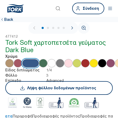
Σύνδεση
Back
1 / 6
477412
Tork Soft χαρτοπετσέτα γεύματος
Dark Blue
Χρώμα
1/4
Είδος διπλώματος
3
Φύλλο
Advanced
Επίπεδο
Λήψη φύλλου δεδομένων προϊόντος
τήματα
Περιγραφή
Προδιαγραφές προϊόντος
Προδιαγραφές παρ