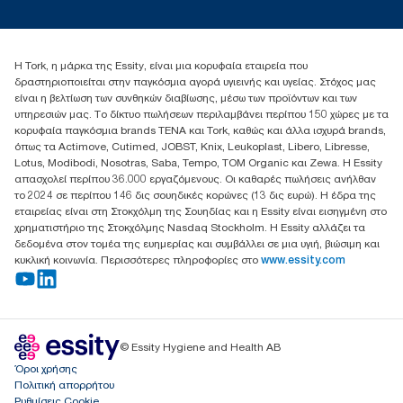
torkcontact@essity.com
+302102705722
Essity Hellas A.E
Η Tork, η μάρκα της Essity, είναι μια κορυφαία εταιρεία που
17th klm.National Road Athens-Lamia &2 Kalamatas
δραστηριοποιείται στην παγκόσμια αγορά υγιεινής και υγείας. Στόχος μας
14564 N.Kifissia, Athens-Greece
είναι η βελτίωση των συνθηκών διαβίωσης, μέσω των προϊόντων και των
Mob: +306932474930 (για Ελλάδα & Κύπρο)
υπηρεσιών μας. Το δίκτυο πωλήσεων περιλαμβάνει περίπου 150 χώρες με τα
κορυφαία παγκόσμια brands TENA και Tork, καθώς και άλλα ισχυρά brands,
όπως τα Actimove, Cutimed, JOBST, Knix, Leukoplast, Libero, Libresse,
Lotus, Modibodi, Nosotras, Saba, Tempo, TOM Organic και Zewa. Η Essity
απασχολεί περίπου 36.000 εργαζόμενους. Οι καθαρές πωλήσεις ανήλθαν
το 2024 σε περίπου 146 δις σουηδικές κορώνες (13 δις ευρώ). Η έδρα της
εταιρείας είναι στη Στοκχόλμη της Σουηδίας και η Essity είναι εισηγμένη στο
χρηματιστήριο της Στοκχόλμης Nasdaq Stockholm. Η Essity αλλάζει τα
δεδομένα στον τομέα της ευημερίας και συμβάλλει σε μια υγιή, βιώσιμη και
κυκλική κοινωνία. Περισσότερες πληροφορίες στο
www.essity.com
© Essity Hygiene and Health AB
Όροι χρήσης
Πολιτική απορρήτου
Ρυθμίσεις Cookie