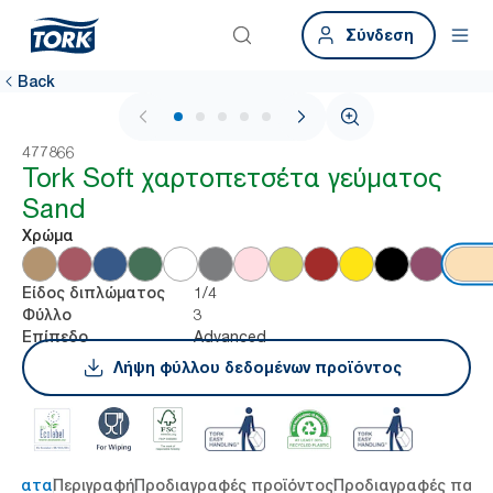
Σύνδεση
Back
1 / 5
477866
Tork Soft χαρτοπετσέτα γεύματος
Sand
Χρώμα
1/4
Είδος διπλώματος
3
Φύλλο
Advanced
Επίπεδο
Λήψη φύλλου δεδομένων προϊόντος
τήματα
Περιγραφή
Προδιαγραφές προϊόντος
Προδιαγραφές παρ