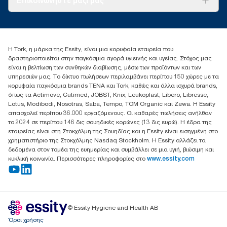
Επικοινωνήστε μαζί μας
Ιστορίες επιτυχίας
torkcontact@essity.com
+302102705722
Essity Hellas A.E
Η Tork, η μάρκα της Essity, είναι μια κορυφαία εταιρεία που
17th klm.National Road Athens-Lamia &2 Kalamatas
δραστηριοποιείται στην παγκόσμια αγορά υγιεινής και υγείας. Στόχος μας
14564 N.Kifissia, Athens-Greece
είναι η βελτίωση των συνθηκών διαβίωσης, μέσω των προϊόντων και των
Mob: +306932474930 (για Ελλάδα & Κύπρο)
υπηρεσιών μας. Το δίκτυο πωλήσεων περιλαμβάνει περίπου 150 χώρες με τα
κορυφαία παγκόσμια brands TENA και Tork, καθώς και άλλα ισχυρά brands,
όπως τα Actimove, Cutimed, JOBST, Knix, Leukoplast, Libero, Libresse,
Lotus, Modibodi, Nosotras, Saba, Tempo, TOM Organic και Zewa. Η Essity
απασχολεί περίπου 36.000 εργαζόμενους. Οι καθαρές πωλήσεις ανήλθαν
το 2024 σε περίπου 146 δις σουηδικές κορώνες (13 δις ευρώ). Η έδρα της
εταιρείας είναι στη Στοκχόλμη της Σουηδίας και η Essity είναι εισηγμένη στο
χρηματιστήριο της Στοκχόλμης Nasdaq Stockholm. Η Essity αλλάζει τα
δεδομένα στον τομέα της ευημερίας και συμβάλλει σε μια υγιή, βιώσιμη και
κυκλική κοινωνία. Περισσότερες πληροφορίες στο
www.essity.com
© Essity Hygiene and Health AB
Όροι χρήσης