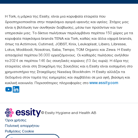
+302102705722
Essity Hellas A.E
Η Tork, η μάρκα της Essity, είναι μια κορυφαία εταιρεία που
17th klm.National Road Athens-Lamia &2 Kalamatas
δραστηριοποιείται στην παγκόσμια αγορά υγιεινής και υγείας. Στόχος μας
14564 N.Kifissia, Athens-Greece
είναι η βελτίωση των συνθηκών διαβίωσης, μέσω των προϊόντων και των
Mob: +306932474930 (για Ελλάδα & Κύπρο)
υπηρεσιών μας. Το δίκτυο πωλήσεων περιλαμβάνει περίπου 150 χώρες με τα
κορυφαία παγκόσμια brands TENA και Tork, καθώς και άλλα ισχυρά brands,
όπως τα Actimove, Cutimed, JOBST, Knix, Leukoplast, Libero, Libresse,
Lotus, Modibodi, Nosotras, Saba, Tempo, TOM Organic και Zewa. Η Essity
απασχολεί περίπου 36.000 εργαζόμενους. Οι καθαρές πωλήσεις ανήλθαν
το 2024 σε περίπου 146 δις σουηδικές κορώνες (13 δις ευρώ). Η έδρα της
εταιρείας είναι στη Στοκχόλμη της Σουηδίας και η Essity είναι εισηγμένη στο
χρηματιστήριο της Στοκχόλμης Nasdaq Stockholm. Η Essity αλλάζει τα
δεδομένα στον τομέα της ευημερίας και συμβάλλει σε μια υγιή, βιώσιμη και
κυκλική κοινωνία. Περισσότερες πληροφορίες στο
www.essity.com
© Essity Hygiene and Health AB
Όροι χρήσης
Πολιτική απορρήτου
Ρυθμίσεις Cookie