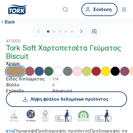
Σύνδεση
Back
1 / 5
470000
Tork Soft Χαρτοπετσέτα Γεύματος
Biscuit
Χρώμα
1/4
Είδος διπλώματος
3
Φύλλο
Advanced
Επίπεδο
Λήψη φύλλου δεδομένων προϊόντος
τήματα
Περιγραφή
Προδιαγραφές προϊόντος
Προδιαγραφές παρ