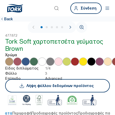
Σύνδεση
Back
1 / 6
477872
Tork Soft χαρτοπετσέτα γεύματος
Brown
Χρώμα
1/4
Είδος διπλώματος
3
Φύλλο
Advanced
Επίπεδο
Λήψη φύλλου δεδομένων προϊόντος
τήματα
Περιγραφή
Προδιαγραφές προϊόντος
Προδιαγραφές παρ