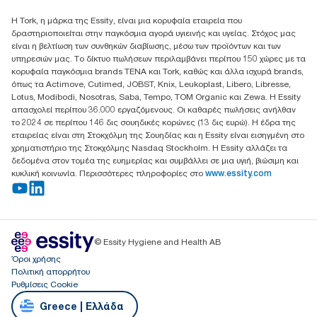
Essity Hellas A.E
Η Tork, η μάρκα της Essity, είναι μια κορυφαία εταιρεία που
17th klm.National Road Athens-Lamia &2 Kalamatas
δραστηριοποιείται στην παγκόσμια αγορά υγιεινής και υγείας. Στόχος μας
14564 N.Kifissia, Athens-Greece
είναι η βελτίωση των συνθηκών διαβίωσης, μέσω των προϊόντων και των
Mob: +306932474930 (για Ελλάδα & Κύπρο)
υπηρεσιών μας. Το δίκτυο πωλήσεων περιλαμβάνει περίπου 150 χώρες με τα
κορυφαία παγκόσμια brands TENA και Tork, καθώς και άλλα ισχυρά brands,
όπως τα Actimove, Cutimed, JOBST, Knix, Leukoplast, Libero, Libresse,
Lotus, Modibodi, Nosotras, Saba, Tempo, TOM Organic και Zewa. Η Essity
απασχολεί περίπου 36.000 εργαζόμενους. Οι καθαρές πωλήσεις ανήλθαν
το 2024 σε περίπου 146 δις σουηδικές κορώνες (13 δις ευρώ). Η έδρα της
εταιρείας είναι στη Στοκχόλμη της Σουηδίας και η Essity είναι εισηγμένη στο
χρηματιστήριο της Στοκχόλμης Nasdaq Stockholm. Η Essity αλλάζει τα
δεδομένα στον τομέα της ευημερίας και συμβάλλει σε μια υγιή, βιώσιμη και
κυκλική κοινωνία. Περισσότερες πληροφορίες στο
www.essity.com
© Essity Hygiene and Health AB
Όροι χρήσης
Πολιτική απορρήτου
Ρυθμίσεις Cookie
Greece | Ελλάδα