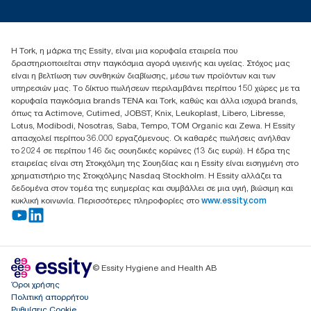
torkcontact@essity.com
+302102705722
Essity Hellas A.E
Η Tork, η μάρκα της Essity, είναι μια κορυφαία εταιρεία που
17th klm.National Road Athens-Lamia &2 Kalamatas
δραστηριοποιείται στην παγκόσμια αγορά υγιεινής και υγείας. Στόχος μας
14564 N.Kifissia, Athens-Greece
είναι η βελτίωση των συνθηκών διαβίωσης, μέσω των προϊόντων και των
Mob: +306932474930 (για Ελλάδα & Κύπρο)
υπηρεσιών μας. Το δίκτυο πωλήσεων περιλαμβάνει περίπου 150 χώρες με τα
κορυφαία παγκόσμια brands TENA και Tork, καθώς και άλλα ισχυρά brands,
όπως τα Actimove, Cutimed, JOBST, Knix, Leukoplast, Libero, Libresse,
Lotus, Modibodi, Nosotras, Saba, Tempo, TOM Organic και Zewa. Η Essity
απασχολεί περίπου 36.000 εργαζόμενους. Οι καθαρές πωλήσεις ανήλθαν
το 2024 σε περίπου 146 δις σουηδικές κορώνες (13 δις ευρώ). Η έδρα της
εταιρείας είναι στη Στοκχόλμη της Σουηδίας και η Essity είναι εισηγμένη στο
χρηματιστήριο της Στοκχόλμης Nasdaq Stockholm. Η Essity αλλάζει τα
δεδομένα στον τομέα της ευημερίας και συμβάλλει σε μια υγιή, βιώσιμη και
κυκλική κοινωνία. Περισσότερες πληροφορίες στο
www.essity.com
© Essity Hygiene and Health AB
Όροι χρήσης
Πολιτική απορρήτου
Ρυθμίσεις Cookie