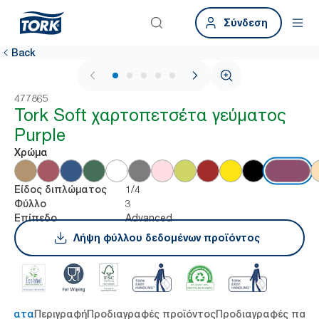
Σύνδεση
Back
1 / 6
477865
Tork Soft χαρτοπετσέτα γεύματος
Purple
Χρώμα
1/4
Είδος διπλώματος
3
Φύλλο
Advanced
Επίπεδο
Λήψη φύλλου δεδομένων προϊόντος
τήματα
Περιγραφή
Προδιαγραφές προϊόντος
Προδιαγραφές παρ